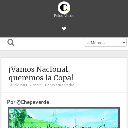
Pulso Verde
¡Vamos Nacional,
queremos la Copa!
03. dic. 2014
General
No hay comentarios
;
Por @Chepeverde