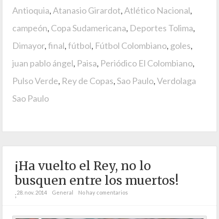
Antioquia
,
Atanasio Girardot
,
Atlético Nacional
,
campeón
,
Copa Sudamericana
,
Deportes Tolima
,
Dimayor
,
final
,
fútbol
,
Fútbol Colombiano
,
goles
,
juan pablo ángel
,
Paisa
,
Periódico El Colombiano
,
Pulso Verde
,
Rey de Copas
,
Sao Paulo
,
Verdolaga
Sao Paulo
¡Ha vuelto el Rey, no lo
busquen entre los muertos!
28. nov. 2014
General
No hay comentarios
;