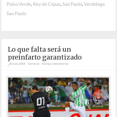
Pulso Verde
,
Rey de Copas
,
Sao Paulo
,
Verdolaga
Sao Paulo
Lo que falta será un
preinfarto garantizado
20. nov. 2014
General
No hay comentarios
;