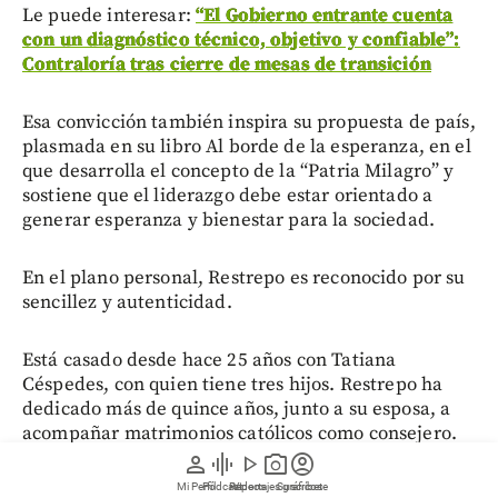
Le puede interesar:
“El Gobierno entrante cuenta
con un diagnóstico técnico, objetivo y confiable”:
Contraloría tras cierre de mesas de transición
Esa convicción también inspira su propuesta de país,
plasmada en su libro Al borde de la esperanza, en el
que desarrolla el concepto de la “Patria Milagro” y
sostiene que el liderazgo debe estar orientado a
generar esperanza y bienestar para la sociedad.
En el plano personal, Restrepo es reconocido por su
sencillez y autenticidad.
Está casado desde hace 25 años con Tatiana
Céspedes, con quien tiene tres hijos. Restrepo ha
dedicado más de quince años, junto a su esposa, a
acompañar matrimonios católicos como consejero.
Su vida pública y privada está guiada por frases
person
graphic_eq
play_arrow
photo_camera
account_circle
como
“no hay milagros sin esperanza” y “el que no
Mi Perfil
Pódcast
Reportajes gráficos
Videos
Suscríbete