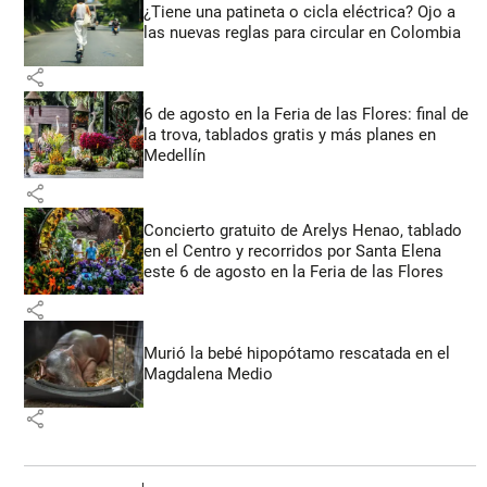
¿Tiene una patineta o cicla eléctrica? Ojo a
las nuevas reglas para circular en Colombia
share
6 de agosto en la Feria de las Flores: final de
la trova, tablados gratis y más planes en
Medellín
share
Concierto gratuito de Arelys Henao, tablado
en el Centro y recorridos por Santa Elena
este 6 de agosto en la Feria de las Flores
share
Murió la bebé hipopótamo rescatada en el
Magdalena Medio
share