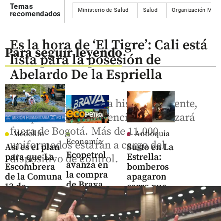
Temas
Ministerio de Salud
Salud
Organización Mundi
recomendados
Es la hora de ‘El Tigre’: Cali está
Para seguir leyendo
lista para la posesión de
Abelardo De la Espriella
Por primera vez en la historia reciente,
una posesión presidencial se realizará
fuera de Bogotá. Más de 11.000
Medellín
Antioquia
Economía
uniformados estarán a cargo del
Así es el plan
Susto en La
Ecopetrol
para que La
Estrella:
dispositivo de control.
avanza en
Escombrera
bomberos
la compra
de la Comuna
apagaron
de Brava
13 de
carro que
tras
Medellín se
se incendió
adquirir
vuelva
en la
cerca del
monumento a
madrugada