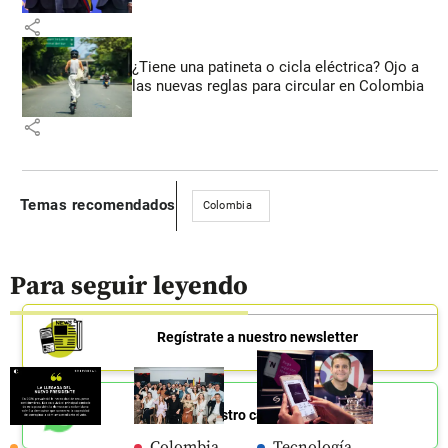
share
¿Tiene una patineta o cicla eléctrica? Ojo a
las nuevas reglas para circular en Colombia
share
Temas recomendados
Colombia
Para seguir leyendo
Regístrate a nuestro newsletter
Únete a nuestro canal de Whatsapp
Colombia
Tecnología