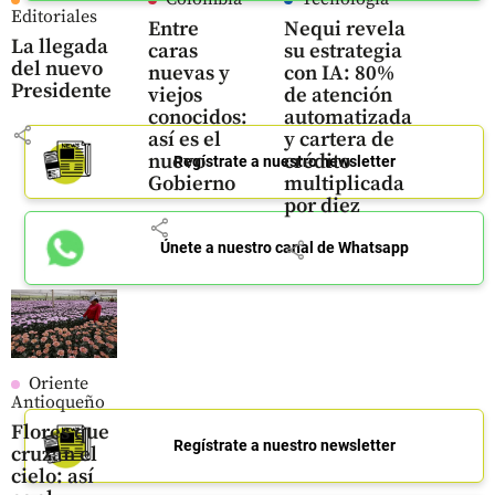
Editoriales
Entre
Nequi revela
La llegada
caras
su estrategia
del nuevo
nuevas y
con IA: 80%
Presidente
viejos
de atención
conocidos:
automatizada
share
así es el
y cartera de
nuevo
crédito
Regístrate a nuestro newsletter
Gobierno
multiplicada
por diez
share
share
Únete a nuestro canal de Whatsapp
Oriente
Antioqueño
Flores que
Regístrate a nuestro newsletter
cruzan el
cielo: así