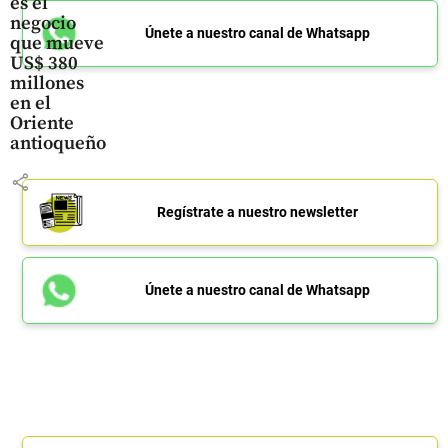
es el
negocio
Únete a nuestro canal de Whatsapp
que mueve
US$ 380
millones
en el
Oriente
antioqueño
share
Regístrate a nuestro newsletter
Únete a nuestro canal de Whatsapp