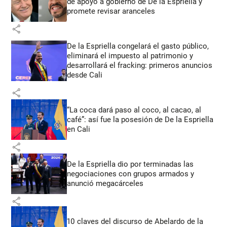
de apoyo a gobierno de De la Espriella y
promete revisar aranceles
share
De la Espriella congelará el gasto público,
eliminará el impuesto al patrimonio y
desarrollará el fracking: primeros anuncios
desde Cali
share
“La coca dará paso al coco, al cacao, al
café”: así fue la posesión de De la Espriella
en Cali
share
De la Espriella dio por terminadas las
negociaciones con grupos armados y
anunció megacárceles
share
10 claves del discurso de Abelardo de la