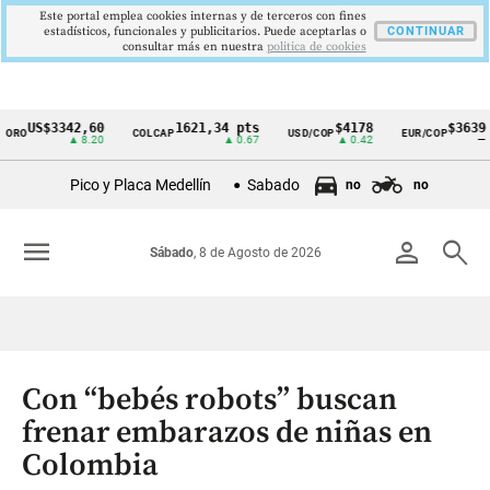
Este portal emplea cookies internas y de terceros con fines
estadísticos, funcionales y publicitarios. Puede aceptarlas o
CONTINUAR
consultar más en nuestra
politica de cookies
US$3342,60
1621,34 pts
$4178
$3639
O
COLCAP
USD/COP
EUR/COP
Cintillo
▲ 8.20
▲ 0.67
▲ 0.42
—
de
Pico y Placa Medellín
Sabado
no
no
indicadores
económicos
menu
person
search
Sábado
, 8 de Agosto de 2026
Colombia
Con “bebés robots” buscan
frenar embarazos de niñas en
Colombia