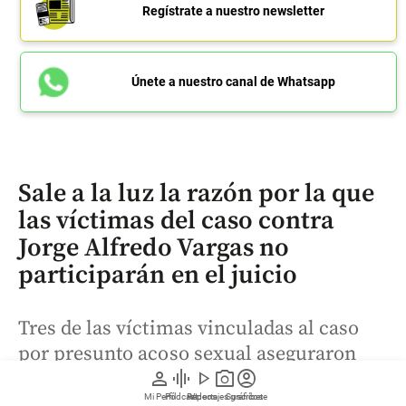
Regístrate a nuestro newsletter
Únete a nuestro canal de Whatsapp
Sale a la luz la razón por la que
las víctimas del caso contra
Jorge Alfredo Vargas no
participarán en el juicio
Tres de las víctimas vinculadas al caso
por presunto acoso sexual aseguraron
person
graphic_eq
play_arrow
photo_camera
account_circle
que “no se puede renunciar a un caso en
Mi Perfil
Pódcast
Reportajes gráficos
Videos
Suscríbete
el que no hemos pedido estar” y