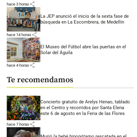
share
hace 3 horas
La JEP anunció el inicio de la sexta fase de
búsqueda en La Escombrera, de Medellín
share
hace 14 horas
El Museo del Fútbol abre las puertas en el
Solar del Águila
share
hace 4 horas
Te recomendamos
Concierto gratuito de Arelys Henao, tablado
en el Centro y recorridos por Santa Elena
este 6 de agosto en la Feria de las Flores
share
hace 7 horas
Murió la bebé hipopótamo rescatada en el