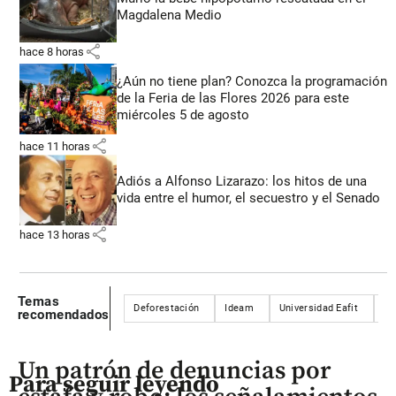
Magdalena Medio
share
hace 8 horas
¿Aún no tiene plan? Conozca la programación
de la Feria de las Flores 2026 para este
miércoles 5 de agosto
share
hace 11 horas
Adiós a Alfonso Lizarazo: los hitos de una
vida entre el humor, el secuestro y el Senado
share
hace 13 horas
Temas
Deforestación
Ideam
Universidad Eafit
Ea
recomendados
Un patrón de denuncias por
Para seguir leyendo