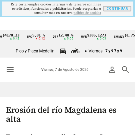
Este portal emplea cookies internas y de terceros con fines
estadísticos, funcionales y publicitarios. Puede aceptarlas o
CONTINUAR
consultar más en nuestra
politica de cookies
178,23
5,81 %
12,48 %
$386,1273
$1.750.9
IPC
DTF
UVR
SMMLV
Cintillo
▲ 0.42
▼ 0.12
▲ 0.05
▲ 0.03
de
Pico y Placa Medellín
Viernes
7 y 9
7 y 9
indicadores
económicos
menu
person
search
Viernes
, 7 de Agosto de 2026
Colombia
Erosión del río Magdalena es
alta