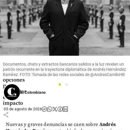
Economía
La
nómina
de las
mipymes
será más
costosa:
Documentos, chats y extractos bancarios salidos a la luz revelan un
estas son
patrón recurrente en la trayectoria diplomática de Andrés Hernández
las
Ramírez. FOTO: Tomada de las redes sociales de @AndresCamiloHR
opciones
para
1
2
enfrentar
El Colombiano
el
impacto
05 de agosto de 2026
share
Nuevas y graves denuncias se caen sobre
Andrés