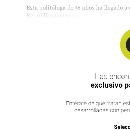
Esta politóloga de 46 años ha llegado a
República con sus...
Has encont
exclusivo p
Entérate de qué tratan 
desarrolladas con per
Selecc