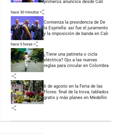
primeros anuncios desde Cali
share
hace 30 minutos
Comienza la presidencia de De
la Espriella: así fue el juramento
y la imposición de banda en Cali
share
hace 5 horas
¿Tiene una patineta o cicla
eléctrica? Ojo a las nuevas
reglas para circular en Colombia
share
6 de agosto en la Feria de las
Flores: final de la trova, tablados
gratis y más planes en Medellín
share