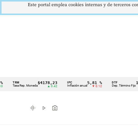
Este portal emplea cookies internas y de terceros con
$4178,23
5,81 %
12,48 
TRM
IPC
DTF
Cintillo
Tasa Rep. Moneda
Inflación anual
Dep. Término Fijo
▲ 0.42
▼ 0.12
▲ 0.
de
indicadores
graphic_eq
play_arrow
photo_camera
económicos
Colombia