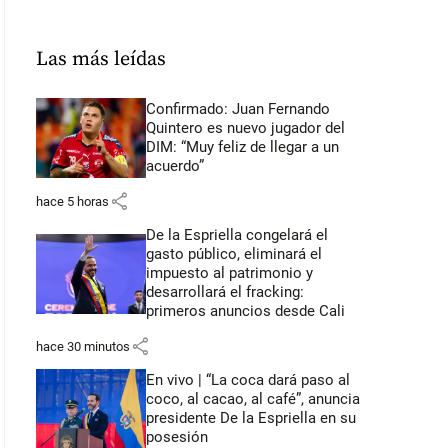
Las más leídas
Confirmado: Juan Fernando
Quintero es nuevo jugador del
DIM: “Muy feliz de llegar a un
acuerdo”
share
hace 5 horas
De la Espriella congelará el
gasto público, eliminará el
impuesto al patrimonio y
desarrollará el fracking:
primeros anuncios desde Cali
share
hace 30 minutos
En vivo | “La coca dará paso al
coco, al cacao, al café”, anuncia
presidente De la Espriella en su
posesión