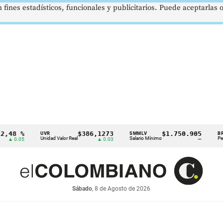
 fines estadísticos, funcionales y publicitarios. Puede aceptarlas
%
$386,1273
$1.750.905
US
UVR
SMMLV
BRENT
Unidad Valor Real
Salario Mínimo
Petróleo
05
▲ 0.03
—
Sábado
, 8 de Agosto de 2026