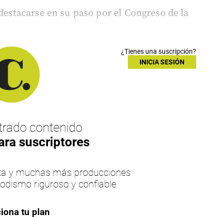
 destacarse en su paso por el Congreso de la
¿Tienes una suscripción?
INICIA SESIÓN
rado contenido
ara suscriptores
esta y muchas más producciones
iodismo riguroso y confiable
iona tu plan