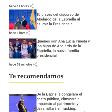
share
hace 11 horas
10 claves del discurso de
Abelardo de la Espriella al
asumir la Presidencia
share
hace 1 hora
Quiénes son Ana Lucía Pineda y
los hijos de Abelardo de la
Espriella, la nueva familia
presidencial
share
hace 53 minutos
Te recomendamos
De la Espriella congelará el
gasto público, eliminará el
impuesto al patrimonio y
desarrollará el fracking: