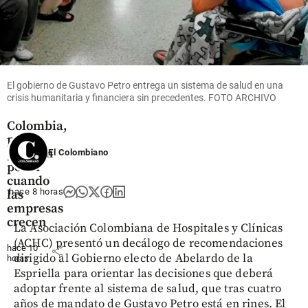
Economía
Mujeres
lideran el
55% de
las
El gobierno de Gustavo Petro entrega un sistema de salud en una
MiPymes
crisis humanitaria y financiera sin precedentes. FOTO ARCHIVO
en
Colombia,
pero
pierden
El Colombiano
poder
cuando
hace 8 horas
las
empresas
crecen
La Asociación Colombiana de Hospitales y Clínicas
(ACHC) presentó un decálogo de recomendaciones
hace 10
share
dirigido al Gobierno electo de Abelardo de la
horas
Espriella para orientar las decisiones que deberá
adoptar frente al sistema de salud, que tras cuatro
años de mandato de Gustavo Petro está en rines. El