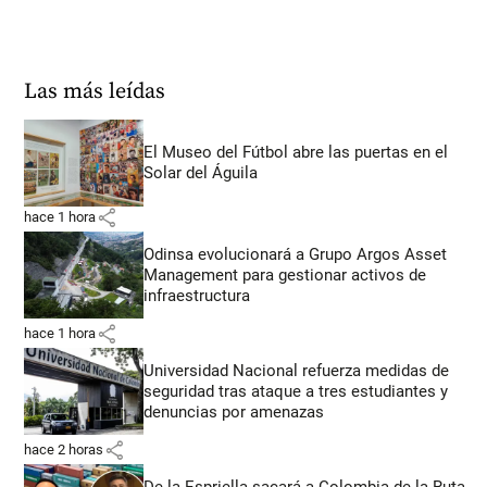
Las más leídas
El Museo del Fútbol abre las puertas en el
Solar del Águila
share
hace 1 hora
Odinsa evolucionará a Grupo Argos Asset
Management para gestionar activos de
infraestructura
share
hace 1 hora
Universidad Nacional refuerza medidas de
seguridad tras ataque a tres estudiantes y
denuncias por amenazas
share
hace 2 horas
De la Espriella sacará a Colombia de la Ruta