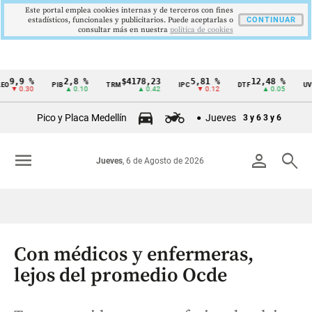
Este portal emplea cookies internas y de terceros con fines
estadísticos, funcionales y publicitarios. Puede aceptarlas o
CONTINUAR
consultar más en nuestra
politica de cookies
9 %
2,8 %
$4178,23
5,81 %
12,48 %
$38
PIB
TRM
IPC
DTF
UVR
Cintillo
.30
▲ 0.10
▲ 0.42
▼ 0.12
▲ 0.05
de
Pico y Placa Medellín
Jueves
3 y 6
3 y 6
indicadores
económicos
menu
person
search
Jueves
, 6 de Agosto de 2026
Colombia
Con médicos y enfermeras,
lejos del promedio Ocde