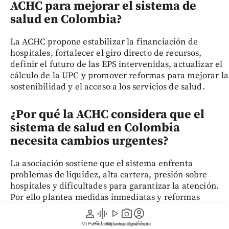
ACHC para mejorar el sistema de
salud en Colombia?
La ACHC propone estabilizar la financiación de
hospitales, fortalecer el giro directo de recursos,
definir el futuro de las EPS intervenidas, actualizar el
cálculo de la UPC y promover reformas para mejorar la
sostenibilidad y el acceso a los servicios de salud.
¿Por qué la ACHC considera que el
sistema de salud en Colombia
necesita cambios urgentes?
La asociación sostiene que el sistema enfrenta
problemas de liquidez, alta cartera, presión sobre
hospitales y dificultades para garantizar la atención.
Por ello plantea medidas inmediatas y reformas
estructurales para asegurar la continuidad de los
person
graphic_eq
play_arrow
photo_camera
account_circle
servicios.
Mi Perfil
Pódcast
Reportajes gráficos
Videos
Suscríbete