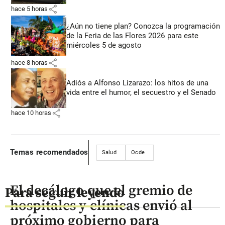
share
hace 5 horas
¿Aún no tiene plan? Conozca la programación
de la Feria de las Flores 2026 para este
miércoles 5 de agosto
share
hace 8 horas
Adiós a Alfonso Lizarazo: los hitos de una
vida entre el humor, el secuestro y el Senado
share
hace 10 horas
Temas recomendados
Salud
Ocde
El decálogo que el gremio de
Para seguir leyendo
hospitales y clínicas envió al
próximo gobierno para