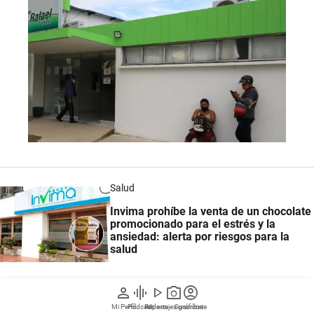
Salud
Invima prohíbe la venta de un chocolate
promocionado para el estrés y la
ansiedad: alerta por riesgos para la
salud
person
graphic_eq
play_arrow
photo_camera
account_circle
Mi Perfil
Pódcast
Reportajes gráficos
Videos
Suscríbete