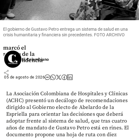
Colombia
¿Qué se
celebra el 7 de
agosto en
El gobierno de Gustavo Petro entrega un sistema de salud en una
Colombia? La
crisis humanitaria y financiera sin precedentes. FOTO ARCHIVO
fecha que
marcó el
rumbo de la
Independencia
El Colombiano
share
05 de agosto de 2026
La Asociación Colombiana de Hospitales y Clínicas
(ACHC) presentó un decálogo de recomendaciones
dirigido al Gobierno electo de Abelardo de la
Espriella para orientar las decisiones que deberá
adoptar frente al sistema de salud, que tras cuatro
años de mandato de Gustavo Petro está en rines. El
documento propone una hoja de ruta con diez