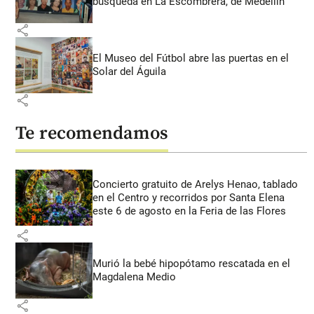
búsqueda en La Escombrera, de Medellín
share
El Museo del Fútbol abre las puertas en el
Solar del Águila
share
Te recomendamos
Concierto gratuito de Arelys Henao, tablado
en el Centro y recorridos por Santa Elena
este 6 de agosto en la Feria de las Flores
share
Murió la bebé hipopótamo rescatada en el
Magdalena Medio
share