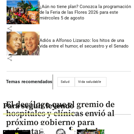
¿Aún no tiene plan? Conozca la programación
de la Feria de las Flores 2026 para este
miércoles 5 de agosto
share
Adiós a Alfonso Lizarazo: los hitos de una
vida entre el humor, el secuestro y el Senado
share
Temas recomendados
Salud
Vida saludable
El decálogo que el gremio de
Para seguir leyendo
hospitales y clínicas envió al
próximo gobierno para
enfrentar crisis de salud