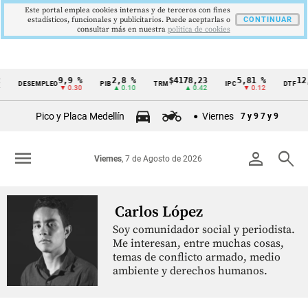
Este portal emplea cookies internas y de terceros con fines
estadísticos, funcionales y publicitarios. Puede aceptarlas o
CONTINUAR
consultar más en nuestra
politica de cookies
9,9 %
2,8 %
$4178,23
5,81 %
12,
DESEMPLEO
PIB
TRM
IPC
DTF
Cintillo
▼ 0.30
▲ 0.10
▲ 0.42
▼ 0.12
▲
de
Pico y Placa Medellín
Viernes
7 y 9
7 y 9
indicadores
económicos
menu
person
search
Viernes
, 7 de Agosto de 2026
Colombia
Carlos López
Soy comunidador social y periodista.
Me interesan, entre muchas cosas,
temas de conflicto armado, medio
ambiente y derechos humanos.