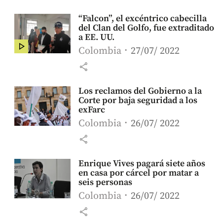
“Falcon”, el excéntrico cabecilla
del Clan del Golfo, fue extraditado
a EE. UU.
Colombia
27/07/ 2022
share
Los reclamos del Gobierno a la
Corte por baja seguridad a los
exFarc
Colombia
26/07/ 2022
share
Enrique Vives pagará siete años
en casa por cárcel por matar a
seis personas
Colombia
26/07/ 2022
share