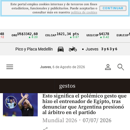
Este portal emplea cookies internas y de terceros con fines
estadísticos, funcionales y publicitarios. Puede aceptarlas o
CONTINUAR
consultar más en nuestra
politica de cookies
48
US$3342,60
1621,34 pts
$4178
$
ORO
COLCAP
USD/COP
EUR/COP
Cintillo
12
▲ 8.20
▲ 0.67
▲ 0.42
de
Pico y Placa Medellín
Jueves
3 y 6
3 y 6
indicadores
económicos
menu
person
search
Jueves
, 6 de Agosto de 2026
Colombia
gestos
Esto significa el polémico gesto que
hizo el entrenador de Egipto, tras
denunciar que Argentina presionó
al árbitro en el partido
Mundial 2026
07/07/ 2026
share