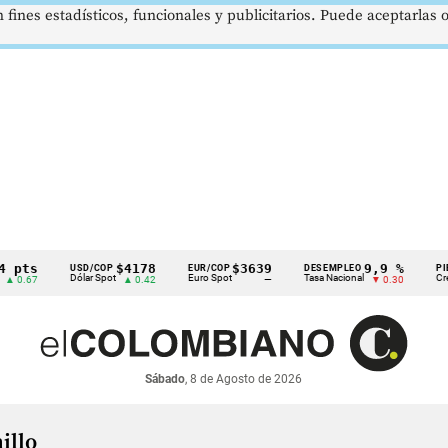
 fines estadísticos, funcionales y publicitarios. Puede aceptarlas
 pts
$4178
$3639
9,9 %
USD/COP
EUR/COP
DESEMPLEO
PIB
Dólar Spot
Euro Spot
Tasa Nacional
Crec.
 0.67
▲ 0.42
—
▼ 0.30
Sábado
, 8 de Agosto de 2026
illo