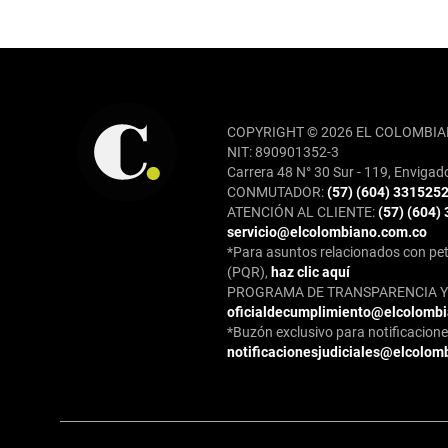
REDES SOCIALES
COPYRIGHT © 2026 EL COLOMBIA
NIT: 890901352-3
Carrera 48 N° 30 Sur - 119, Envigad
CONMUTADOR:
(57) (604) 331525
ATENCIÓN AL CLIENTE:
(57) (604)
servicio@elcolombiano.com.co
*Para asuntos relacionados con pet
(PQR),
haz clic aquí
PROGRAMA DE TRANSPARENCIA Y 
oficialdecumplimiento@elcolomb
*Buzón exclusivo para notificaciones
notificacionesjudiciales@elcolom