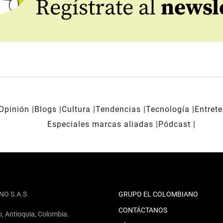
Regístrate al
newsl
Opinión
Blogs
Cultura
Tendencias
Tecnología
Entret
Especiales marcas aliadas
Pódcast
NO S.A.S
GRUPO EL COLOMBIANO
CONTÁCTANOS
o, Antioquia, Colombia.