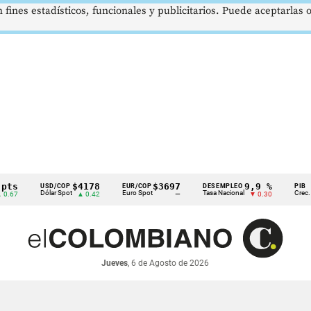
 fines estadísticos, funcionales y publicitarios. Puede aceptarlas
$4178
$3697
9,9 %
USD/COP
EUR/COP
DESEMPLEO
PIB
Dólar Spot
Euro Spot
Tasa Nacional
Crec. Anual
▲ 0.42
—
▼ 0.30
Jueves
, 6 de Agosto de 2026