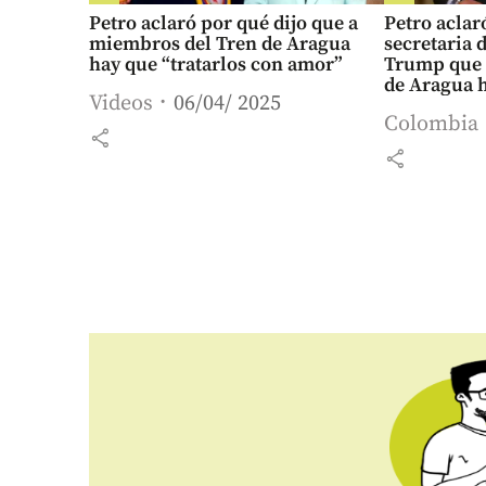
Petro aclaró por qué dijo que a
Petro aclaró
miembros del Tren de Aragua
secretaria 
hay que “tratarlos con amor”
Trump que 
de Aragua h
Videos
06/04/ 2025
amor”
Colombia
share
share