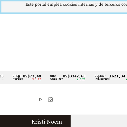
Este portal emplea cookies internas y de terceros con
US$73,48
US$3342,60
1621,34 pts
BRENT
ORO
COLCAP
Cintillo
Petróleo
Onza Troy
Índ. Bursátil
▼ 1.12
▲ 8.20
▲ 0.67
de
indicadores
graphic_eq
play_arrow
photo_camera
económicos
Colombia
Kristi Noem