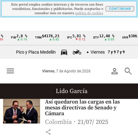
Este portal emplea cookies internas y de terceros con fines
estadísticos, funcionales y publicitarios. Puede aceptarlas o
CONTINUAR
consultar más en nuestra
politica de cookies
%
2,8 %
$4178,23
5,81 %
12,48 %
$386,
PIB
TRM
IPC
DTF
UVR
Cintillo
0
▲ 0.10
▲ 0.42
▼ 0.12
▲ 0.05
▲
de
Pico y Placa Medellín
Viernes
7 y 9
7 y 9
indicadores
económicos
menu
person
search
Viernes
, 7 de Agosto de 2026
Colombia
Lido García
Así quedaron las cargas en las
mesas directivas de Senado y
Cámara
Colombia
21/07/ 2025
share