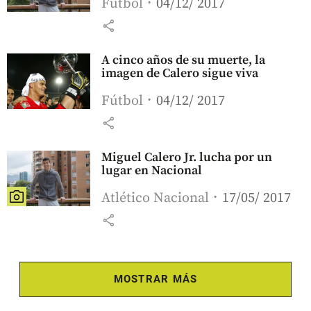
Fútbol
04/12/ 2017
share
A cinco años de su muerte, la
imagen de Calero sigue viva
Fútbol
04/12/ 2017
share
Miguel Calero Jr. lucha por un
lugar en Nacional
Atlético Nacional
17/05/ 2017
share
MOSTRAR MÁS