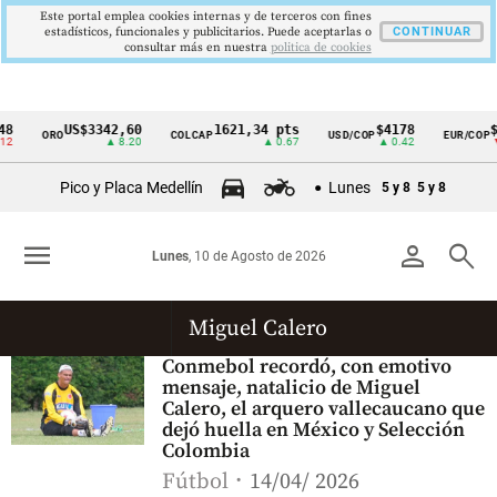
Este portal emplea cookies internas y de terceros con fines
estadísticos, funcionales y publicitarios. Puede aceptarlas o
CONTINUAR
consultar más en nuestra
politica de cookies
8
US$3342,60
1621,34 pts
$4178
$3
ORO
COLCAP
USD/COP
EUR/COP
Cintillo
2
▲ 8.20
▲ 0.67
▲ 0.42
▼ 
de
Pico y Placa Medellín
Lunes
5 y 8
5 y 8
indicadores
económicos
menu
person
search
Lunes
, 10 de Agosto de 2026
Colombia
Miguel Calero
Conmebol recordó, con emotivo
mensaje, natalicio de Miguel
Calero, el arquero vallecaucano que
dejó huella en México y Selección
Colombia
Fútbol
14/04/ 2026