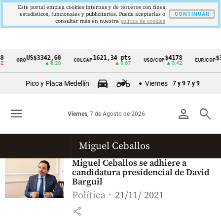
Este portal emplea cookies internas y de terceros con fines
estadísticos, funcionales y publicitarios. Puede aceptarlas o
CONTINUAR
consultar más en nuestra
politica de cookies
8
US$3342,60
1621,34 pts
$4178
$3
ORO
COLCAP
USD/COP
EUR/COP
Cintillo
2
▲ 8.20
▲ 0.67
▲ 0.42
de
Pico y Placa Medellín
Viernes
7 y 9
7 y 9
indicadores
económicos
menu
person
search
Viernes
, 7 de Agosto de 2026
Colombia
Miguel Ceballos
Miguel Ceballos se adhiere a
candidatura presidencial de David
Barguil
Política
21/11/ 2021
share