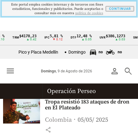
Este portal emplea cookies internas y de terceros con fines
estadísticos, funcionales y publicitarios. Puede aceptarlas o
CONTINUAR
consultar más en nuestra
politica de cookies
%
$4178,23
5,81 %
12,48 %
$386,1273
TRM
IPC
DTF
UVR
SMM
Cintillo
10
▲ 0.42
▼ 0.12
▲ 0.05
▲ 0.03
de
Pico y Placa Medellín
Domingo
no
no
indicadores
económicos
menu
person
search
Domingo
, 9 de Agosto de 2026
Colombia
Operación Perseo
Tropa resistió 183 ataques de dron
en El Plateado
Colombia
05/05/ 2025
share