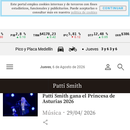
Este portal emplea cookies internas y de terceros con fines
estadísticos, funcionales y publicitarios. Puede aceptarlas o
CONTINUAR
consultar más en nuestra
politica de cookies
%
2,8 %
$4178,23
5,81 %
12,48 %
$386
PIB
TRM
IPC
DTF
UVR
Cintillo
30
▲ 0.10
▲ 0.42
▼ 0.12
▲ 0.05
de
Pico y Placa Medellín
Jueves
3 y 6
3 y 6
indicadores
económicos
menu
person
search
Jueves
, 6 de Agosto de 2026
Colombia
Patti Smith
Patti Smith gana el Princesa de
Asturias 2026
Música
29/04/ 2026
share