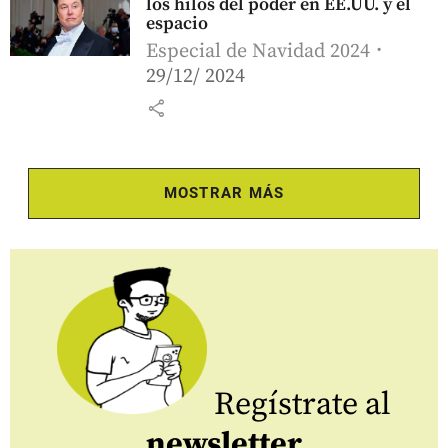
los hilos del poder en EE.UU. y el
espacio
Especial de Navidad 2024
29/12/ 2024
share
MOSTRAR MÁS
Regístrate al
newsletter