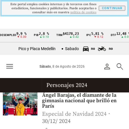
Este portal emplea cookies internas y de terceros con fines
estadísticos, funcionales y publicitarios. Puede aceptarlas o
CONTINUAR
consultar más en nuestra
politica de cookies
9,9 %
2,8 %
$4178,23
5,81 %
12,48 %
ESEMPLEO
PIB
TRM
IPC
DTF
Cintillo
▼ 0.30
▲ 0.10
▲ 0.42
▼ 0.12
▲ 0.05
de
Pico y Placa Medellín
Sabado
no
no
indicadores
económicos
menu
person
search
Sábado
, 8 de Agosto de 2026
Colombia
Personajes 2024
Ángel Barajas, el diamante de la
gimnasia nacional que brilló en
París
Especial de Navidad 2024
30/12/ 2024