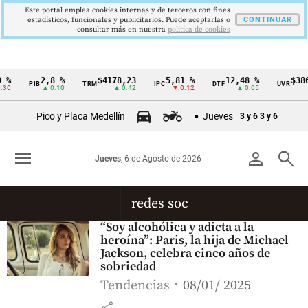
Este portal emplea cookies internas y de terceros con fines
estadísticos, funcionales y publicitarios. Puede aceptarlas o
CONTINUAR
consultar más en nuestra
politica de cookies
 %
2,8 %
$4178,23
5,81 %
12,48 %
$386
PIB
TRM
IPC
DTF
UVR
Cintillo
30
▲ 0.10
▲ 0.42
▼ 0.12
▲ 0.05
de
Pico y Placa Medellín
Jueves
3 y 6
3 y 6
indicadores
económicos
menu
person
search
Jueves
, 6 de Agosto de 2026
Colombia
redes soc
“Soy alcohólica y adicta a la
heroína”: Paris, la hija de Michael
Jackson, celebra cinco años de
sobriedad
Tendencias
08/01/ 2025
share