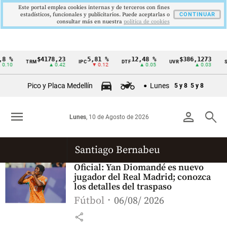
Este portal emplea cookies internas y de terceros con fines
estadísticos, funcionales y publicitarios. Puede aceptarlas o
CONTINUAR
consultar más en nuestra
politica de cookies
8 %
$4178,23
5,81 %
12,48 %
$386,1273
TRM
IPC
DTF
UVR
S
Cintillo
0.10
▲ 0.42
▼ 0.12
▲ 0.05
▲ 0.03
de
Pico y Placa Medellín
Lunes
5 y 8
5 y 8
indicadores
económicos
menu
person
search
Lunes
, 10 de Agosto de 2026
Colombia
Santiago Bernabeu
Oficial: Yan Diomandé es nuevo
jugador del Real Madrid; conozca
los detalles del traspaso
Fútbol
06/08/ 2026
share