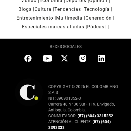
Mundo
Economía
Deportes
Opinión
Blogs
Cultura
Tendencias
Tecnología
Entretenimiento
Multimedia
Generación
Especiales marcas aliadas
Pódcast
REDES SOCIALES
COPYRIGHT © 2026 EL COLOMBIANO
S.A.S
NIT: 890901352-3
Carrera 48 N° 30 Sur - 119, Envigado,
Antioquia, Colombia.
CONMUTADOR:
(57) (604) 3315252
ATENCIÓN AL CLIENTE:
(57) (604)
3393333