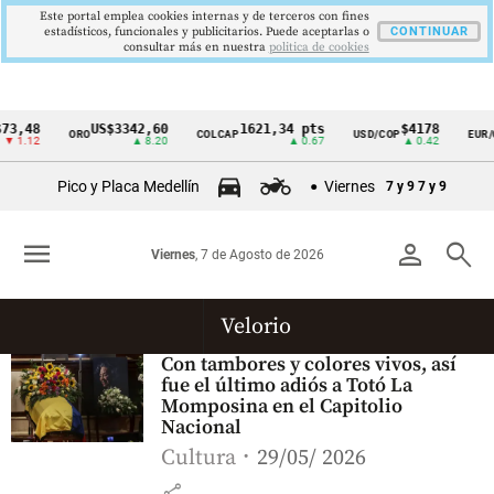
Este portal emplea cookies internas y de terceros con fines
estadísticos, funcionales y publicitarios. Puede aceptarlas o
CONTINUAR
consultar más en nuestra
politica de cookies
73,48
US$3342,60
1621,34 pts
$4178
ORO
COLCAP
USD/COP
EUR/
Cintillo
▼ 1.12
▲ 8.20
▲ 0.67
▲ 0.42
de
Pico y Placa Medellín
Viernes
7 y 9
7 y 9
indicadores
económicos
menu
person
search
Viernes
, 7 de Agosto de 2026
Colombia
Velorio
Con tambores y colores vivos, así
fue el último adiós a Totó La
Momposina en el Capitolio
Nacional
Cultura
29/05/ 2026
share