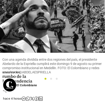
share
Colombia
¿Qué se
celebra el 7 de
agosto en
Con una agenda dividida entre dos regiones del país, el presidente
Colombia? La
Abelardo de la Espriella cumplirá este domingo 9 de agosto su primer
fecha que
compromiso institucional en Medellín. FOTO: El Colombiano y redes
marcó el
sociales de @ABDELAESPRIELLA
rumbo de la
1
2
3
Independencia
El Colombiano
share
hace 4 horas