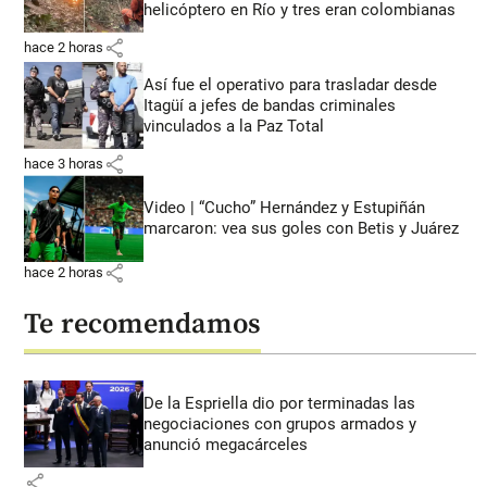
helicóptero en Río y tres eran colombianas
share
hace 2 horas
Así fue el operativo para trasladar desde
Itagüí a jefes de bandas criminales
vinculados a la Paz Total
share
hace 3 horas
Video | “Cucho” Hernández y Estupiñán
marcaron: vea sus goles con Betis y Juárez
share
hace 2 horas
Te recomendamos
De la Espriella dio por terminadas las
negociaciones con grupos armados y
anunció megacárceles
share