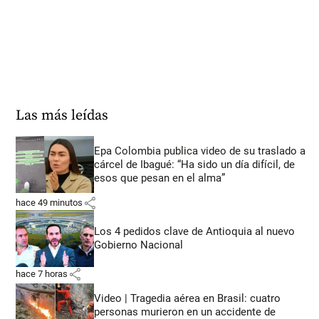
Las más leídas
Epa Colombia publica video de su traslado a
cárcel de Ibagué: “Ha sido un día difícil, de
esos que pesan en el alma”
share
hace 49 minutos
Los 4 pedidos clave de Antioquia al nuevo
Gobierno Nacional
share
hace 7 horas
Video | Tragedia aérea en Brasil: cuatro
personas murieron en un accidente de