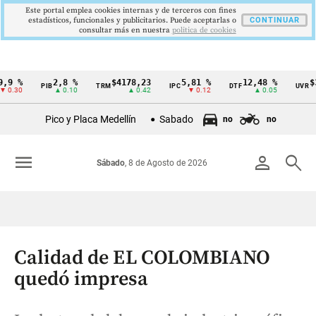
Este portal emplea cookies internas y de terceros con fines
estadísticos, funcionales y publicitarios. Puede aceptarlas o
CONTINUAR
consultar más en nuestra
politica de cookies
2,8 %
$4178,23
5,81 %
12,48 %
$386,1
PIB
TRM
IPC
DTF
UVR
Cintillo
▲ 0.10
▲ 0.42
▼ 0.12
▲ 0.05
▲ 
de
Pico y Placa Medellín
Sabado
no
no
indicadores
económicos
menu
person
search
Sábado
, 8 de Agosto de 2026
Colombia
Calidad de EL COLOMBIANO
quedó impresa