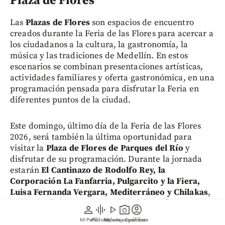
Plaza de Flores
Las
Plazas de Flores
son espacios de encuentro
creados durante la Feria de las Flores para acercar a
los ciudadanos a la cultura, la gastronomía, la
música y las tradiciones de Medellín. En estos
escenarios se combinan presentaciones artísticas,
actividades familiares y oferta gastronómica, en una
programación pensada para disfrutar la Feria en
diferentes puntos de la ciudad.
Este domingo, último día de la Feria de las Flores
2026, será también la última oportunidad para
visitar la
Plaza de Flores de Parques del Río
y
disfrutar de su programación. Durante la jornada
estarán
El Cantinazo de Rodolfo Rey, la
Corporación La Fanfarria, Pulgarcito y la Fiera,
Luisa Fernanda Vergara, Mediterráneo y Chilakas
,
con actividades para cerrar la celebración en este
person
graphic_eq
play_arrow
photo_camera
account_circle
espacio.
Mi Perfil
Pódcast
Reportajes gráficos
Videos
Suscríbete