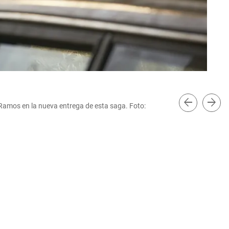
arrow_back
arrow_forward
 Ramos en la nueva entrega de esta saga. Foto:
Gab