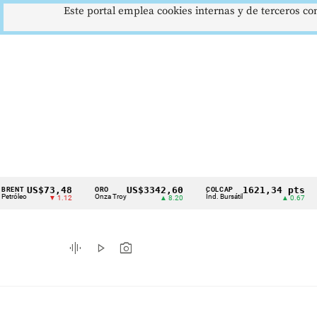
Este portal emplea cookies internas y de terceros con
S$73,48
US$3342,60
1621,34 pts
ORO
COLCAP
USD/CO
Cintillo
Onza Troy
Índ. Bursátil
Dólar Sp
▼ 1.12
▲ 8.20
▲ 0.67
de
indicadores
graphic_eq
play_arrow
photo_camera
económicos
Colombia