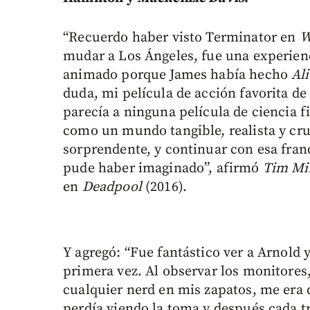
“Recuerdo haber visto Terminator en
W
mudar a Los Ángeles, fue una experien
animado porque James había hecho
Al
duda, mi película de acción favorita de
parecía a ninguna película de ciencia f
como un mundo tangible, realista y crud
sorprendente, y continuar con esa fra
pude haber imaginado”, afirmó
Tim Mil
en
Deadpool
(2016).
Y agregó: “Fue fantástico ver a Arnold 
primera vez. Al observar los monitore
cualquier nerd en mis zapatos, me era 
perdía viendo la toma y después cada t