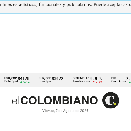
 fines estadísticos, funcionales y publicitarios. Puede aceptarlas
$4178
$3672
9,9 %
2,8 %
P
EUR/COP
DESEMPLEO
PIB
ot
Euro Spot
Tasa Nacional
Crec. Anual
▲ 0.42
—
▼ 0.30
▲ 0.10
Viernes
, 7 de Agosto de 2026