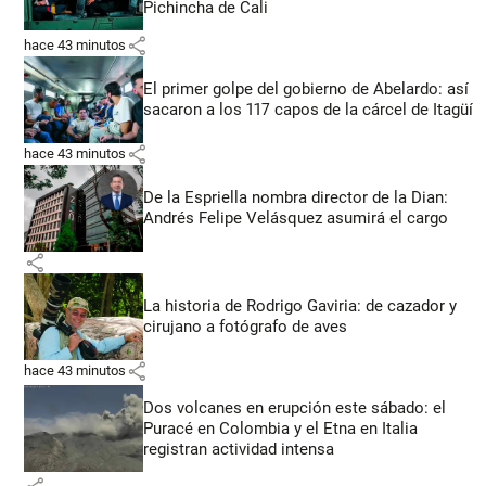
Pichincha de Cali
share
hace 43 minutos
El primer golpe del gobierno de Abelardo: así
sacaron a los 117 capos de la cárcel de Itagüí
share
hace 43 minutos
De la Espriella nombra director de la Dian:
Andrés Felipe Velásquez asumirá el cargo
share
La historia de Rodrigo Gaviria: de cazador y
cirujano a fotógrafo de aves
share
hace 43 minutos
Dos volcanes en erupción este sábado: el
Puracé en Colombia y el Etna en Italia
registran actividad intensa