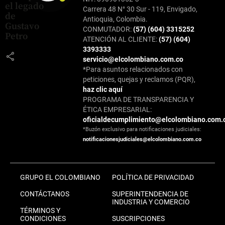
el legado
Carrera 48 N° 30 Sur - 119, Envigado,
de
Antioquia, Colombia.
Gustavo
CONMUTADOR:
(57) (604) 3315252
Petro
ATENCIÓN AL CLIENTE:
(57) (604)
3393333
share
servicio@elcolombiano.com.co
*Para asuntos relacionados con
peticiones, quejas y reclamos (PQR),
haz clic aquí
PROGRAMA DE TRANSPARENCIA Y
ÉTICA EMPRESARIAL:
oficialdecumplimiento@elcolombiano.com.
*Buzón exclusivo para notificaciones judiciales:
notificacionesjudiciales@elcolombiano.com.co
GRUPO EL COLOMBIANO
POLÍTICA DE PRIVACIDAD
CONTÁCTANOS
SUPERINTENDENCIA DE
INDUSTRIA Y COMERCIO
TÉRMINOS Y
CONDICIONES
SUSCRIPCIONES