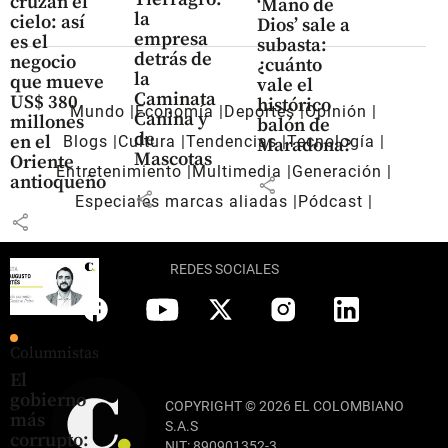
cruzan el
‘Mano de
la
cielo: así
Dios’ sale a
empresa
es el
subasta:
detrás de
negocio
¿cuánto
la
que mueve
vale el
Caminata
US$ 380
histórico
Mundo
Economía
Deportes
Opinión
Canina y
millones
balón de
de
en el
Blogs
Cultura
Tendencias
Tecnología
Maradona?
Mascotas
Oriente
Entretenimiento
Multimedia
Generación
antioqueño
share
share
Especiales marcas aliadas
Pódcast
share
REDES SOCIALES
Columnistas
El
gobierno
COPYRIGHT © 2026 EL COLOMBIANO
más
S.A.S
corrupto:
NIT: 890901352-3