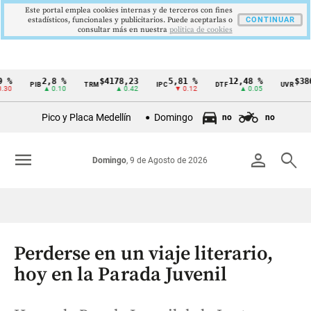
Este portal emplea cookies internas y de terceros con fines
estadísticos, funcionales y publicitarios. Puede aceptarlas o
CONTINUAR
consultar más en nuestra
politica de cookies
2,8 %
$4178,23
5,81 %
12,48 %
$386,12
PIB
TRM
IPC
DTF
UVR
Cintillo
▲ 0.10
▲ 0.42
▼ 0.12
▲ 0.05
▲ 0
de
Pico y Placa Medellín
Domingo
no
no
indicadores
económicos
menu
person
search
Domingo
, 9 de Agosto de 2026
Colombia
Perderse en un viaje literario,
hoy en la Parada Juvenil