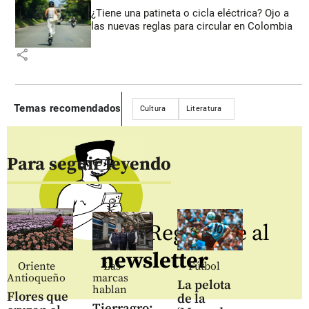
¿Tiene una patineta o cicla eléctrica? Ojo a
las nuevas reglas para circular en Colombia
share
Temas recomendados
Cultura
Literatura
Para seguir leyendo
Regístrate al
newsletter
Oriente
Las
Fútbol
Antioqueño
marcas
La pelota
hablan
Flores que
de la
Tierragro: