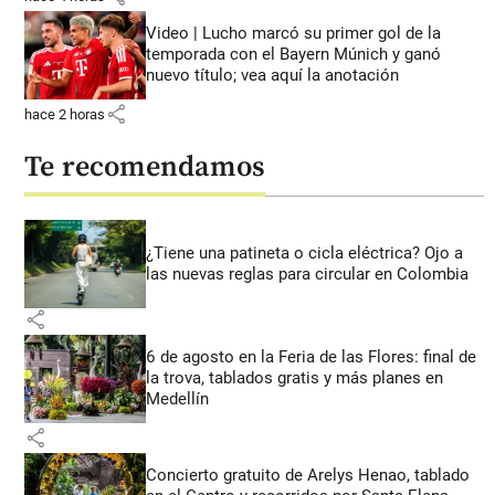
Video | Lucho marcó su primer gol de la
temporada con el Bayern Múnich y ganó
nuevo título; vea aquí la anotación
share
hace 2 horas
Te recomendamos
¿Tiene una patineta o cicla eléctrica? Ojo a
las nuevas reglas para circular en Colombia
share
6 de agosto en la Feria de las Flores: final de
la trova, tablados gratis y más planes en
Medellín
share
Concierto gratuito de Arelys Henao, tablado