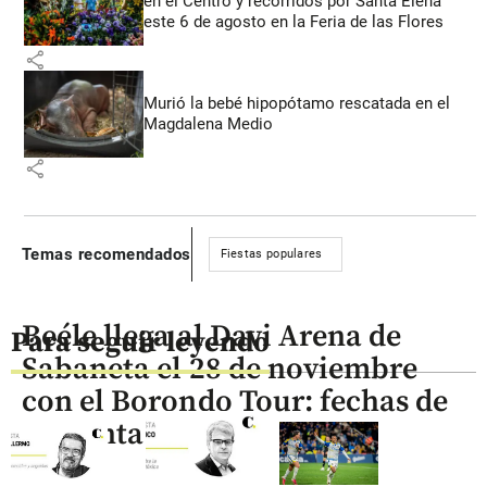
en el Centro y recorridos por Santa Elena
este 6 de agosto en la Feria de las Flores
share
Murió la bebé hipopótamo rescatada en el
Magdalena Medio
share
Temas recomendados
Fiestas populares
Beéle llega al Davi Arena de
Para seguir leyendo
Sabaneta el 28 de noviembre
con el Borondo Tour: fechas de
preventa y setlist