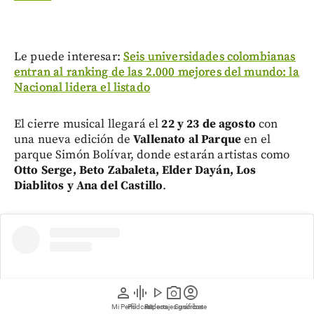
Le puede interesar:
Seis universidades colombianas
entran al ranking de las 2.000 mejores del mundo: la
Nacional lidera el listado
El cierre musical llegará el
22 y 23 de agosto
con
una nueva edición de
Vallenato al Parque
en el
parque Simón Bolívar, donde estarán artistas como
Otto Serge, Beto Zabaleta, Elder Dayán, Los
Diablitos y Ana del Castillo
.
person
graphic_eq
play_arrow
photo_camera
account_circle
Mi Perfil
Pódcast
Reportajes gráficos
Videos
Suscríbete