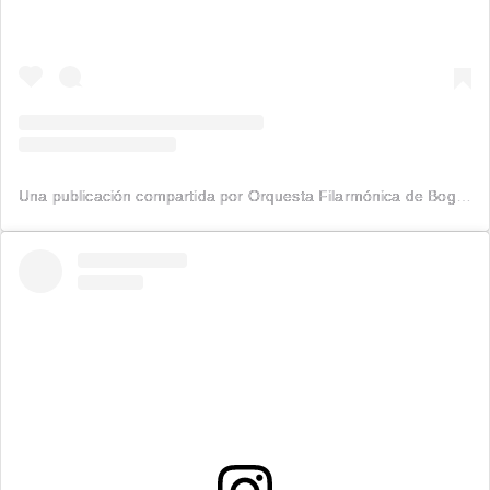
Una publicación compartida por Orquesta Filarmónica de Bogotá (@filarmonibogota)