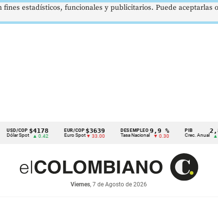
 fines estadísticos, funcionales y publicitarios. Puede aceptarlas
$4178
$3639
9,9 %
2,8 %
P
EUR/COP
DESEMPLEO
PIB
ot
Euro Spot
Tasa Nacional
Crec. Anual
▲ 0.42
▼ 33.00
▼ 0.30
▲ 0.10
Viernes
, 7 de Agosto de 2026