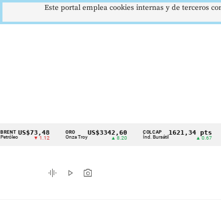
Este portal emplea cookies internas y de terceros con
$73,48
US$3342,60
1621,34 pts
ORO
COLCAP
USD/CO
Cintillo
Onza Troy
Índ. Bursátil
Dólar Sp
▼ 1.12
▲ 8.20
▲ 0.67
de
indicadores
graphic_eq
play_arrow
photo_camera
económicos
Colombia