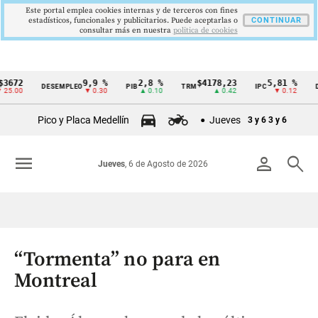
Este portal emplea cookies internas y de terceros con fines
estadísticos, funcionales y publicitarios. Puede aceptarlas o
CONTINUAR
consultar más en nuestra
politica de cookies
2
9,9 %
2,8 %
$4178,23
5,81 %
1
DESEMPLEO
PIB
TRM
IPC
DTF
Cintillo
00
▼ 0.30
▲ 0.10
▲ 0.42
▼ 0.12
de
Pico y Placa Medellín
Jueves
3 y 6
3 y 6
indicadores
económicos
menu
person
search
Jueves
, 6 de Agosto de 2026
Colombia
“Tormenta” no para en
Montreal