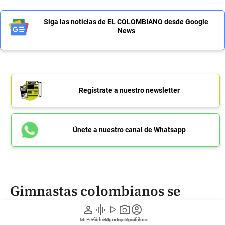
Siga las noticias de EL COLOMBIANO desde Google
News
Regístrate a nuestro newsletter
Únete a nuestro canal de Whatsapp
Gimnastas colombianos se
lucen en Centroamericanos:
person
graphic_eq
play_arrow
photo_camera
account_circle
hicieron marca que solo han
Mi Perfil
Pódcast
Reportajes gráficos
Videos
Suscríbete