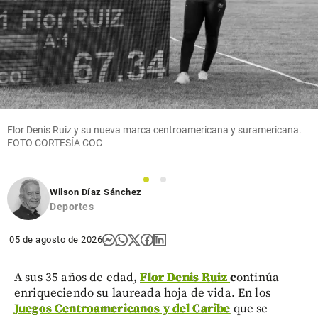
Inicio
Situación
de
seguridad
en Cali
share
Flor Denis Ruiz y su nueva marca centroamericana y suramericana.
FOTO CORTESÍA COC
1
2
Wilson Díaz Sánchez
Deportes
05 de agosto de 2026
A sus 35 años de edad,
Flor Denis Ruiz
c
ontinúa
enriqueciendo su laureada hoja de vida. En los
Juegos Centroamericanos y del Caribe
que se