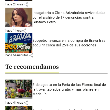
share
hace 2 horas
Indagatoria a Gloria Arizabaleta revive dudas
por el archivo de 17 denuncias contra
Gustavo Petro
share
hace 1 hora
Ecopetrol avanza en la compra de Brava tras
adquirir cerca del 25% de sus acciones
share
hace 54 minutos
Te recomendamos
6 de agosto en la Feria de las Flores: final de
la trova, tablados gratis y más planes en
Medellín
share
hace 4 horas