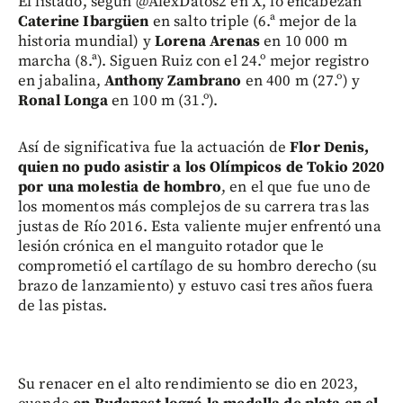
El listado, según @AlexDatos2 en X, lo encabezan
Caterine Ibargüen
en salto triple (6.ª mejor de la
historia mundial) y
Lorena Arenas
en 10 000 m
marcha (8.ª). Siguen Ruiz con el 24.º mejor registro
en jabalina,
Anthony Zambrano
en 400 m (27.º) y
Ronal Longa
en 100 m (31.º).
Así de significativa fue la actuación de
Flor Denis,
quien no pudo asistir a los Olímpicos de Tokio 2020
por una molestia de hombro
, en el que fue uno de
los momentos más complejos de su carrera tras las
justas de Río 2016. Esta valiente mujer enfrentó una
lesión crónica en el manguito rotador que le
comprometió el cartílago de su hombro derecho (su
brazo de lanzamiento) y estuvo casi tres años fuera
de las pistas.
Su renacer en el alto rendimiento se dio en 2023,