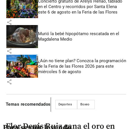
Concierto gratuito de Arelys Henao, tablado
en el Centro y recorridos por Santa Elena
este 6 de agosto en la Feria de las Flores
share
Murió la bebé hipopótamo rescatada en el
Magdalena Medio
share
¿Aún no tiene plan? Conozca la programación
de la Feria de las Flores 2026 para este
miércoles 5 de agosto
share
Temas recomendados
Deportes
Boxeo
Flor Denis Ruiz gana el oro en
Para seguir leyendo