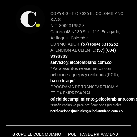
COPYRIGHT © 2026 EL COLOMBIANO
S.A.S
NIT: 890901352-3
Carrera 48 N° 30 Sur - 119, Envigado,
Antioquia, Colombia.
CONMUTADOR:
(57) (604) 3315252
ATENCIÓN AL CLIENTE:
(57) (604)
3393333
servicio@elcolombiano.com.co
*Para asuntos relacionados con
peticiones, quejas y reclamos (PQR),
haz clic aquí
PROGRAMA DE TRANSPARENCIA Y
ÉTICA EMPRESARIAL:
oficialdecumplimiento@elcolombiano.com.
*Buzón exclusivo para notificaciones judiciales:
notificacionesjudiciales@elcolombiano.com.co
GRUPO EL COLOMBIANO
POLÍTICA DE PRIVACIDAD