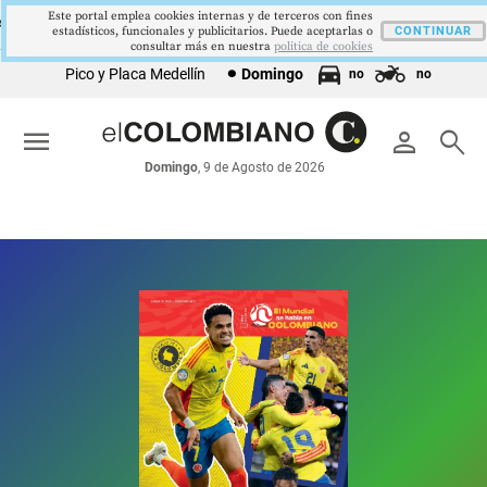
Este portal emplea cookies internas y de terceros con fines
9,9 %
2,8 %
$4178,23
5,81 %
12,48 %
SEMPLEO
PIB
TRM
IPC
DTF
estadísticos, funcionales y publicitarios. Puede aceptarlas o
▼ 0.30
▲ 0.10
▲ 0.42
▼ 0.12
CONTINUAR
▲ 0.05
consultar más en nuestra
politica de cookies
Pico y Placa Medellín
Domingo
no
no
menu
person
search
Domingo
, 9 de Agosto de 2026