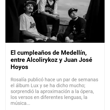
El cumpleaños de Medellín,
entre Alcolirykoz y Juan José
Hoyos
Rosalía publicó hace un par de semanas
el álbum Lux y se ha dicho mucho;
sorprendió la aproximación a la ópera,
los versos en diferentes lenguas, la
música...