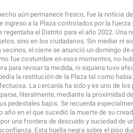
 hecho aún permanece fresco, fue la noticia d
de ingreso a la Plaza controlados por la fuerza
 regentaba el Distrito para el año 2022. Una 
bjetos, sino en los ciudadanos. Sin mediar ni 
 vecinos, el cierre se anunció un domingo de 
omo fue costumbre en esos momentos, no hubo
ra para revisar la medida, ni siquiera tuvo efec
edía la restitución de la Plaza tal como había
afectuosa. La cercanía ha sido y es uno de los
parse, literalmente, mediante la proximidad d
 sus pedestales bajos. Se recuerda especialm
 año en el que sucedió la muerte de su creado
or una frontera de descuido y suciedad de un 
sconfianza. Esta huella negra sobre el piso dur