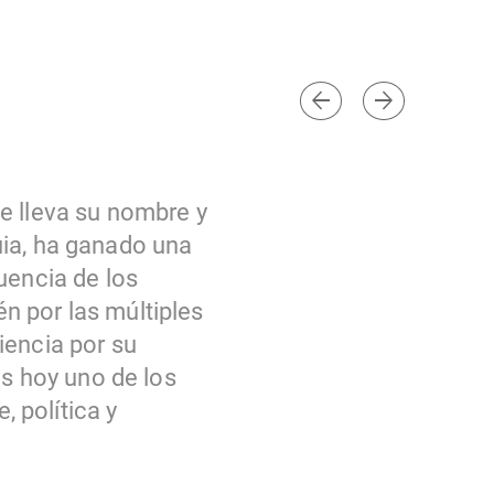
arrow_back
arrow_forward
e lleva su nombre y
uia, ha ganado una
uencia de los
n por las múltiples
iencia por su
es hoy uno de los
, política y