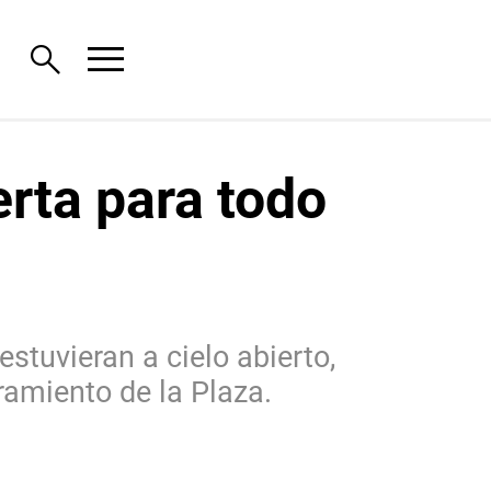
menu
search
erta para todo
stuvieran a cielo abierto,
ramiento de la Plaza.