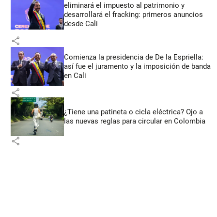
eliminará el impuesto al patrimonio y
desarrollará el fracking: primeros anuncios
desde Cali
share
Comienza la presidencia de De la Espriella:
así fue el juramento y la imposición de banda
en Cali
share
¿Tiene una patineta o cicla eléctrica? Ojo a
las nuevas reglas para circular en Colombia
share