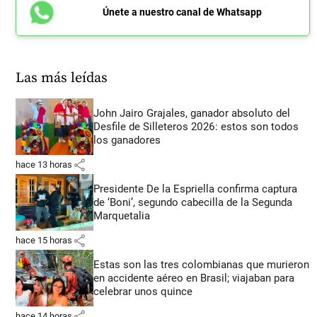
Únete a nuestro canal de Whatsapp
Las más leídas
John Jairo Grajales, ganador absoluto del
Desfile de Silleteros 2026: estos son todos
los ganadores
share
hace 13 horas
Presidente De la Espriella confirma captura
de ‘Boni’, segundo cabecilla de la Segunda
Marquetalia
share
hace 15 horas
Estas son las tres colombianas que murieron
en accidente aéreo en Brasil; viajaban para
celebrar unos quince
share
hace 14 horas