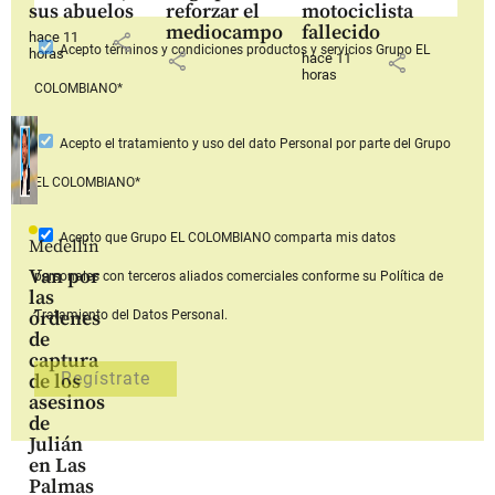
sus abuelos
reforzar el
motociclista
mediocampo
fallecido
hace 11
share
Acepto
términos y condiciones productos y servicios
Grupo EL
horas
share
hace 11
share
horas
COLOMBIANO*
Acepto
el tratamiento y uso del dato Personal
por parte del Grupo
EL COLOMBIANO*
Acepto que Grupo EL COLOMBIANO
comparta mis datos
Medellín
Van por
personales con terceros aliados comerciales
conforme su Política de
las
órdenes
Tratamiento del Datos Personal.
de
captura
de los
asesinos
de
Julián
en Las
Palmas