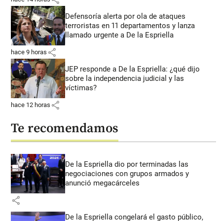
Defensoría alerta por ola de ataques
terroristas en 11 departamentos y lanza
llamado urgente a De la Espriella
share
hace 9 horas
JEP responde a De la Espriella: ¿qué dijo
sobre la independencia judicial y las
víctimas?
share
hace 12 horas
Te recomendamos
De la Espriella dio por terminadas las
negociaciones con grupos armados y
anunció megacárceles
share
De la Espriella congelará el gasto público,