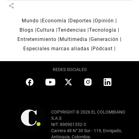
share
Mundo
Economía
Deportes
Opinión
Blogs
Cultura
Tendencias
Tecnología
Entretenimiento
Multimedia
Generación
Especiales marcas aliadas
Pódcast
REDES SOCIALES
COPYRIGHT © 2026 EL COLOMBIANO
S.A.S
NIT: 890901352-3
Carrera 48 N° 30 Sur - 119, Envigado,
Antioquia, Colombia.