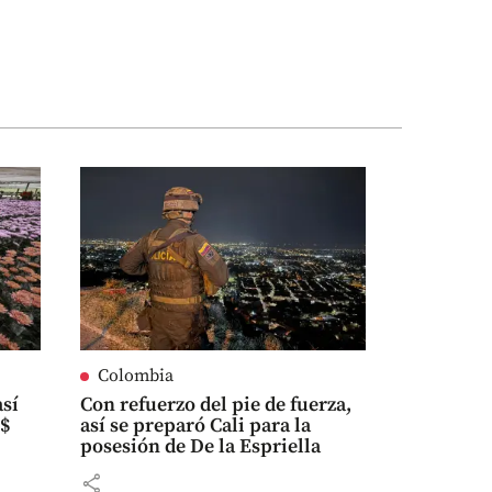
Colombia
así
Con refuerzo del pie de fuerza,
S$
así se preparó Cali para la
posesión de De la Espriella
share