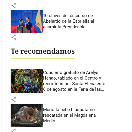
share
10 claves del discurso de
Abelardo de la Espriella al
asumir la Presidencia
share
Te recomendamos
Concierto gratuito de Arelys
Henao, tablado en el Centro y
recorridos por Santa Elena este
6 de agosto en la Feria de las
Flores
share
Murió la bebé hipopótamo
rescatada en el Magdalena
Medio
share