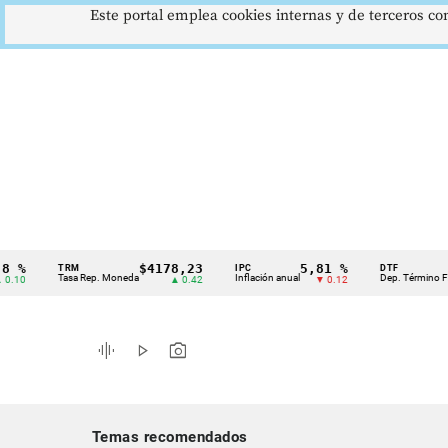
Este portal emplea cookies internas y de terceros con
$4178,23
5,81 %
12
TRM
IPC
DTF
Cintillo
Tasa Rep. Moneda
Inflación anual
Dep. Término Fijo
▲ 0.42
▼ 0.12
de
indicadores
graphic_eq
play_arrow
photo_camera
económicos
Colombia
Temas recomendados