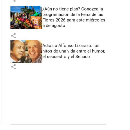
¿Aún no tiene plan? Conozca la
programación de la Feria de las
Flores 2026 para este miércoles
5 de agosto
share
Adiós a Alfonso Lizarazo: los
hitos de una vida entre el humor,
el secuestro y el Senado
share