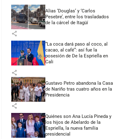
Alias ‘Douglas’ y ‘Carlos
Pesebre’, entre los trasladados
de la cárcel de Itagüí
share
“La coca dará paso al coco, al
cacao, al café”: así fue la
posesión de De la Espriella en
Cali
share
Gustavo Petro abandona la Casa
de Nariño tras cuatro años en la
Presidencia
share
Quiénes son Ana Lucía Pineda y
los hijos de Abelardo de la
Espriella, la nueva familia
presidencial