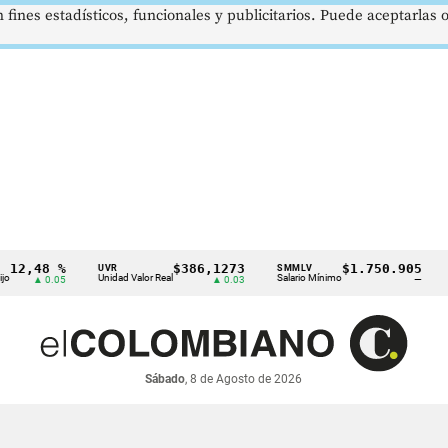
 fines estadísticos, funcionales y publicitarios. Puede aceptarlas
,48 %
$386,1273
$1.750.905
UVR
SMMLV
BREN
Unidad Valor Real
Salario Mínimo
Petról
▲ 0.05
▲ 0.03
—
Sábado
, 8 de Agosto de 2026