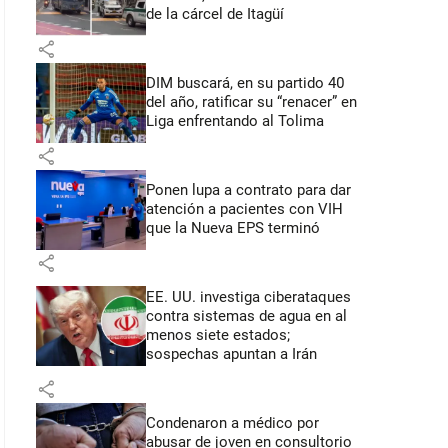
de la cárcel de Itagüí
share
DIM buscará, en su partido 40
del año, ratificar su “renacer” en
Liga enfrentando al Tolima
share
Ponen lupa a contrato para dar
atención a pacientes con VIH
que la Nueva EPS terminó
share
EE. UU. investiga ciberataques
contra sistemas de agua en al
menos siete estados;
sospechas apuntan a Irán
share
Condenaron a médico por
abusar de joven en consultorio