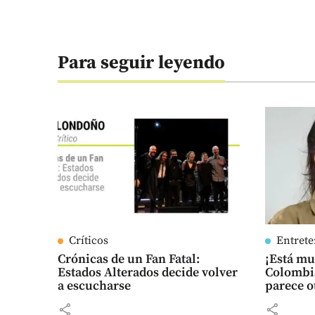
Para seguir leyendo
Críticos
Entret
Crónicas de un Fan Fatal:
¡Está m
Estados Alterados decide volver
Colombia
a escucharse
parece o
share
share