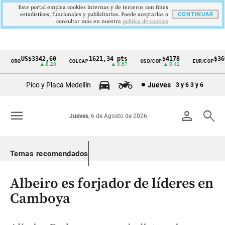
Este portal emplea cookies internas y de terceros con fines
estadísticos, funcionales y publicitarios. Puede aceptarlas o
CONTINUAR
consultar más en nuestra
politica de cookies
US$3342,60
1621,34 pts
$4178
$3697
ORO
COLCAP
USD/COP
EUR/COP
Cintillo
▲ 8.20
▲ 0.67
▲ 0.42
—
de
Pico y Placa Medellín
Jueves
3 y 6
3 y 6
indicadores
económicos
menu
person
search
Jueves
, 6 de Agosto de 2026
Colombia
Temas recomendados
Albeiro es forjador de líderes en
Camboya