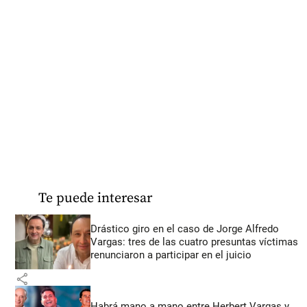
Te puede interesar
Drástico giro en el caso de Jorge Alfredo
Vargas: tres de las cuatro presuntas víctimas
renunciaron a participar en el juicio
share
Habrá mano a mano entre Herbert Vargas y