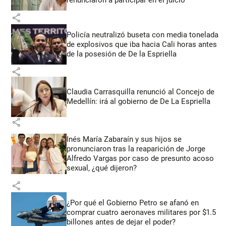
share
Policía neutralizó buseta con media tonelada
de explosivos que iba hacia Cali horas antes
de la posesión de De la Espriella
share
Claudia Carrasquilla renunció al Concejo de
Medellín: irá al gobierno de De La Espriella
share
Inés María Zabaraín y sus hijos se
pronunciaron tras la reaparición de Jorge
Alfredo Vargas por caso de presunto acoso
sexual, ¿qué dijeron?
share
¿Por qué el Gobierno Petro se afanó en
comprar cuatro aeronaves militares por $1.5
billones antes de dejar el poder?