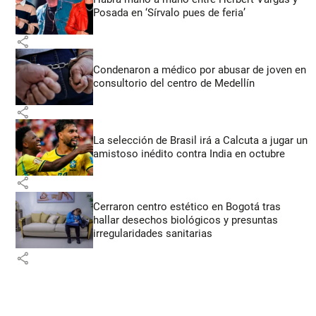
Posada en ‘Sírvalo pues de feria’
share
Condenaron a médico por abusar de joven en
consultorio del centro de Medellín
share
La selección de Brasil irá a Calcuta a jugar un
amistoso inédito contra India en octubre
share
Cerraron centro estético en Bogotá tras
hallar desechos biológicos y presuntas
irregularidades sanitarias
share