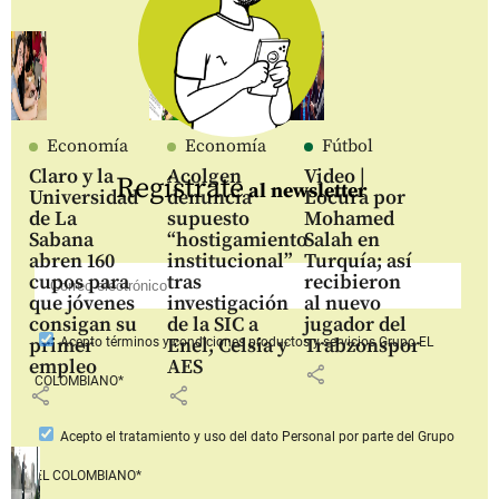
Economía
Economía
Fútbol
Claro y la
Acolgen
Video |
Regístrate
al newsletter
Universidad
denuncia
Locura por
de La
supuesto
Mohamed
Sabana
“hostigamiento
Salah en
abren 160
institucional”
Turquía; así
cupos para
tras
recibieron
que jóvenes
investigación
al nuevo
consigan su
de la SIC a
jugador del
primer
Enel, Celsia y
Trabzonspor
Acepto
términos y condiciones productos y servicios
Grupo EL
empleo
AES
share
COLOMBIANO*
share
share
Acepto
el tratamiento y uso del dato Personal
por parte del Grupo
EL COLOMBIANO*