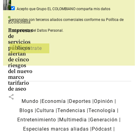
Acepto que Grupo EL COLOMBIANO
comparta mis datos
personales con terceros aliados comerciales
conforme su Política de
Economía
Empresas
Tratamiento del Datos Personal.
de
servicios
públicos
alertan
de cinco
riesgos
del nuevo
marco
tarifario
de aseo
share
Mundo
Economía
Deportes
Opinión
Blogs
Cultura
Tendencias
Tecnología
Entretenimiento
Multimedia
Generación
Especiales marcas aliadas
Pódcast