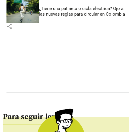
¿Tiene una patineta o cicla eléctrica? Ojo a
las nuevas reglas para circular en Colombia
share
Para seguir leyendo