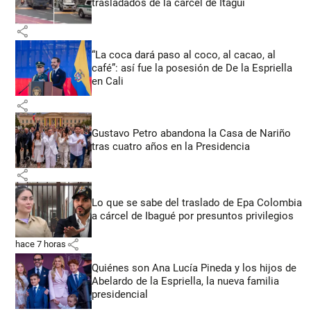
trasladados de la cárcel de Itagüí
share
“La coca dará paso al coco, al cacao, al
café”: así fue la posesión de De la Espriella
en Cali
share
Gustavo Petro abandona la Casa de Nariño
tras cuatro años en la Presidencia
share
Lo que se sabe del traslado de Epa Colombia
a cárcel de Ibagué por presuntos privilegios
share
hace 7 horas
Quiénes son Ana Lucía Pineda y los hijos de
Abelardo de la Espriella, la nueva familia
presidencial