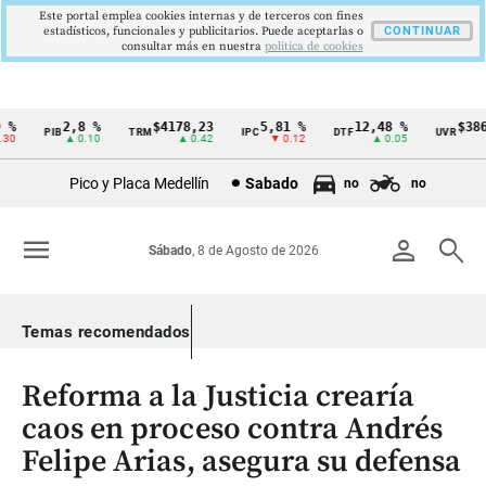
Este portal emplea cookies internas y de terceros con fines
estadísticos, funcionales y publicitarios. Puede aceptarlas o
CONTINUAR
consultar más en nuestra
politica de cookies
%
2,8 %
$4178,23
5,81 %
12,48 %
$386,
PIB
TRM
IPC
DTF
UVR
Cintillo
0
▲ 0.10
▲ 0.42
▼ 0.12
▲ 0.05
▲
de
Pico y Placa Medellín
Sabado
no
no
indicadores
económicos
menu
person
search
Sábado
, 8 de Agosto de 2026
Colombia
Temas recomendados
Reforma a la Justicia crearía
caos en proceso contra Andrés
Felipe Arias, asegura su defensa