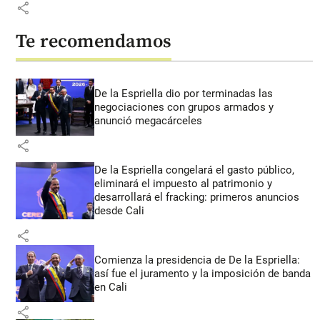
share
Te recomendamos
De la Espriella dio por terminadas las
negociaciones con grupos armados y
anunció megacárceles
share
De la Espriella congelará el gasto público,
eliminará el impuesto al patrimonio y
desarrollará el fracking: primeros anuncios
desde Cali
share
Comienza la presidencia de De la Espriella:
así fue el juramento y la imposición de banda
en Cali
share