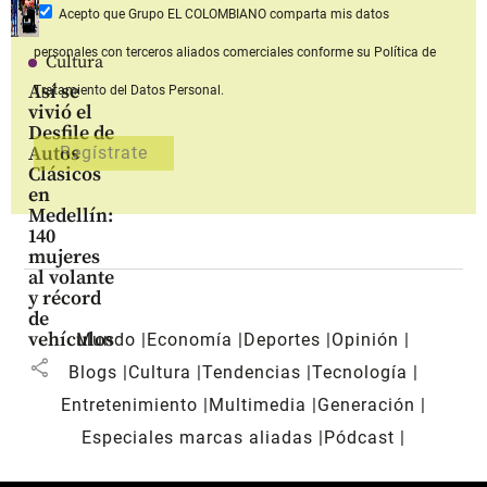
Acepto que Grupo EL COLOMBIANO
comparta mis datos
personales con terceros aliados comerciales
conforme su Política de
Cultura
Así se
Tratamiento del Datos Personal.
vivió el
Desfile de
Autos
Clásicos
en
Medellín:
140
mujeres
al volante
y récord
de
vehículos
Mundo
Economía
Deportes
Opinión
share
Blogs
Cultura
Tendencias
Tecnología
Entretenimiento
Multimedia
Generación
Especiales marcas aliadas
Pódcast