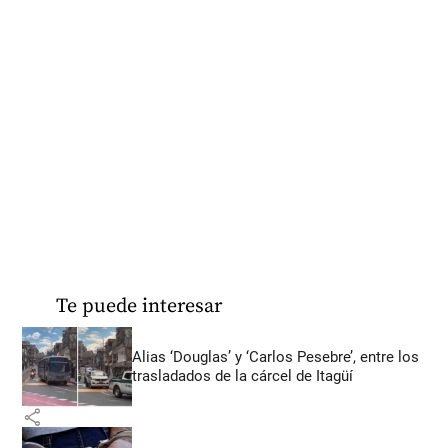
Te puede interesar
Alias ‘Douglas’ y ‘Carlos Pesebre’, entre los
trasladados de la cárcel de Itagüí
share