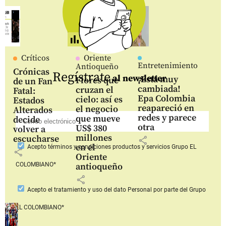
Críticos
Oriente
Entretenimiento
Antioqueño
Crónicas
Regístrate
al newsletter
¡Está muy
Flores que
de un Fan
cambiada!
cruzan el
Fatal:
Epa Colombia
cielo: así es
Estados
reapareció en
el negocio
Alterados
redes y parece
que mueve
decide
otra
US$ 380
volver a
millones
escucharse
share
en el
Acepto
términos y condiciones productos y servicios
Grupo EL
share
Oriente
COLOMBIANO*
antioqueño
share
Acepto
el tratamiento y uso del dato Personal
por parte del Grupo
EL COLOMBIANO*