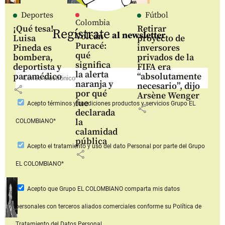
Deportes
Fútbol
Colombia
¡Qué tesa!
Retirar
Regístrate
al newsletter
Volcán
Luisa
proyecto de
Puracé:
Pineda es
inversores
qué
bombera,
privados de la
significa
deportista y
FIFA era
la alerta
paramédico
“absolutamente
naranja y
necesario”, dijo
share
por qué
Arsène Wenger
fue
Acepto
términos y condiciones productos y servicios
Grupo EL
share
declarada
la
COLOMBIANO*
calamidad
pública
Acepto
el tratamiento y uso del dato Personal
por parte del Grupo
share
EL COLOMBIANO*
Acepto que Grupo EL COLOMBIANO
comparta mis datos
personales con terceros aliados comerciales
conforme su Política de
Tratamiento del Datos Personal.