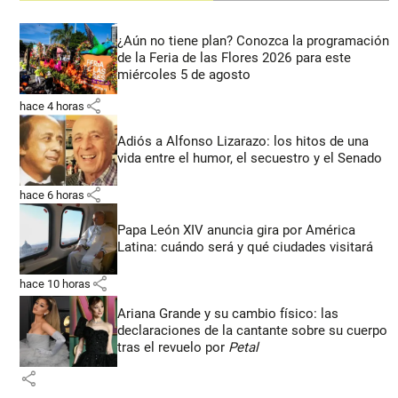
¿Aún no tiene plan? Conozca la programación
de la Feria de las Flores 2026 para este
miércoles 5 de agosto
share
hace 4 horas
Adiós a Alfonso Lizarazo: los hitos de una
vida entre el humor, el secuestro y el Senado
share
hace 6 horas
Papa León XIV anuncia gira por América
Latina: cuándo será y qué ciudades visitará
share
hace 10 horas
Ariana Grande y su cambio físico: las
declaraciones de la cantante sobre su cuerpo
tras el revuelo por
Petal
share