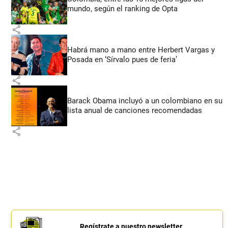
mundo, según el ranking de Opta
share
Habrá mano a mano entre Herbert Vargas y
Posada en ‘Sírvalo pues de feria’
share
Barack Obama incluyó a un colombiano en su
lista anual de canciones recomendadas
share
Regístrate a nuestro newsletter