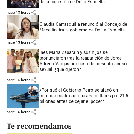
de la posesión de De la Espriella
share
hace 13 horas
Claudia Carrasquilla renunció al Concejo de
Medellín: irá al gobierno de De La Espriella
share
hace 13 horas
Inés María Zabaraín y sus hijos se
pronunciaron tras la reaparición de Jorge
Alfredo Vargas por caso de presunto acoso
sexual, ¿qué dijeron?
share
hace 15 horas
¿Por qué el Gobierno Petro se afanó en
comprar cuatro aeronaves militares por $1.5
billones antes de dejar el poder?
share
hace 16 horas
Te recomendamos