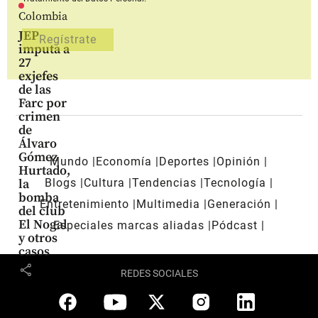
Colombia
JEP
imputa a
27
exjefes
de las
Farc por
crimen
de
Álvaro
Gómez
Mundo
Economía
Deportes
Opinión
Hurtado,
Blogs
Cultura
Tendencias
Tecnología
la
bomba
Entretenimiento
Multimedia
Generación
del club
El Nogal
Especiales marcas aliadas
Pódcast
y otros
casos
share
REDES SOCIALES