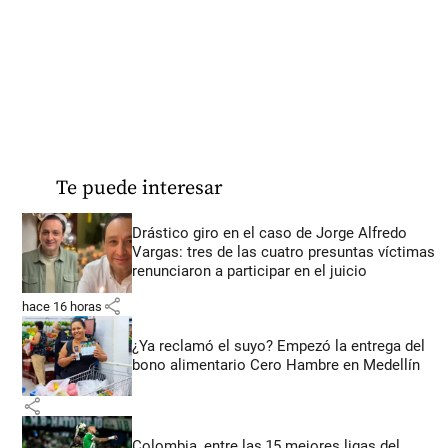
Te puede interesar
Drástico giro en el caso de Jorge Alfredo
Vargas: tres de las cuatro presuntas víctimas
renunciaron a participar en el juicio
share
hace 16 horas
¿Ya reclamó el suyo? Empezó la entrega del
bono alimentario Cero Hambre en Medellín
share
Colombia, entre las 15 mejores ligas del