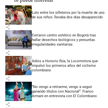
Te puede interesar
Luto entre los silleteros por la muerte de uno
de sus niños: llevaba dos días desaparecido
share
Cerraron centro estético en Bogotá tras
hallar desechos biológicos y presuntas
irregularidades sanitarias
share
Adiós a Honorio Rúa, la Locomotora que
impulsó los primeros años del ciclismo
colombiano
share
“No vengo a retirarme, vengo a seguir
ganando títulos con Nacional”: Franco
Armani en entrevista con El Colombiano
share