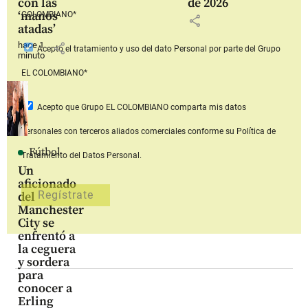
con las
de 2026
‘manos
COLOMBIANO*
share
atadas’
hace 1
share
Acepto
el tratamiento y uso del dato Personal
por parte del Grupo
minuto
EL COLOMBIANO*
Acepto que Grupo EL COLOMBIANO
comparta mis datos
personales con terceros aliados comerciales
conforme su Política de
Fútbol
Tratamiento del Datos Personal.
Un
aficionado
del
Manchester
City se
enfrentó a
la ceguera
y sordera
para
conocer a
Erling