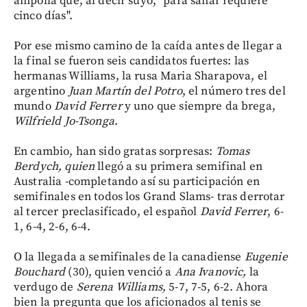
ampolla que, al decir suyo, "para sanar requiere
cinco días".
Por ese mismo camino de la caída antes de llegar a
la final se fueron seis candidatos fuertes: las
hermanas Williams, la rusa Maria Sharapova, el
argentino
Juan Martín del Potro
, el número tres del
mundo
David Ferrer
y uno que siempre da brega,
Wilfrield Jo-Tsonga
.
En cambio, han sido gratas sorpresas:
Tomas
Berdych, quien
llegó a su primera semifinal en
Australia -completando así su participación en
semifinales en todos los Grand Slams- tras derrotar
al tercer preclasificado, el español
David Ferrer
, 6-
1, 6-4, 2-6, 6-4.
O la llegada a semifinales de la canadiense
Eugenie
Bouchard
(30), quien venció a
Ana Ivanovic,
la
verdugo de
Serena Williams,
5-7, 7-5, 6-2. Ahora
bien la pregunta que los aficionados al tenis se