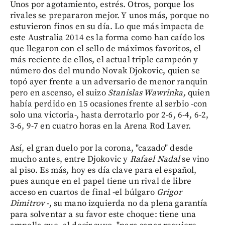
Unos por agotamiento, estrés. Otros, porque los
rivales se prepararon mejor. Y unos más, porque no
estuvieron finos en su día. Lo que más impacta de
este Australia 2014 es la forma como han caído los
que llegaron con el sello de máximos favoritos, el
más reciente de ellos, el actual triple campeón y
número dos del mundo Novak Djokovic, quien se
topó ayer frente a un adversario de menor ranquin
pero en ascenso, el suizo
Stanislas Wawrinka,
quien
había perdido en 15 ocasiones frente al serbio -con
solo una victoria-, hasta derrotarlo por 2-6, 6-4, 6-2,
3-6, 9-7 en cuatro horas en la Arena Rod Laver.
Así, el gran duelo por la corona, "cazado" desde
mucho antes, entre Djokovic y
Rafael Nadal
se vino
al piso. Es más, hoy es día clave para el español,
pues aunque en el papel tiene un rival de libre
acceso en cuartos de final -el búlgaro
Grigor
Dimitrov
-, su mano izquierda no da plena garantía
para solventar a su favor este choque: tiene una