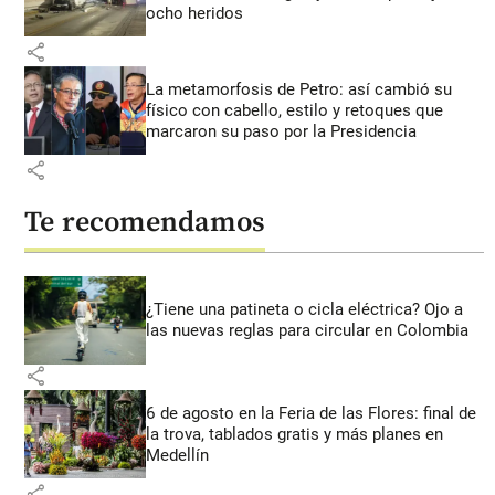
ocho heridos
share
La metamorfosis de Petro: así cambió su
físico con cabello, estilo y retoques que
marcaron su paso por la Presidencia
share
Te recomendamos
¿Tiene una patineta o cicla eléctrica? Ojo a
las nuevas reglas para circular en Colombia
share
6 de agosto en la Feria de las Flores: final de
la trova, tablados gratis y más planes en
Medellín
share