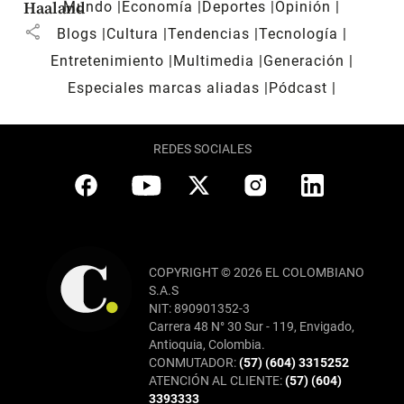
Mundo
Economía
Deportes
Opinión
Haaland
share
Blogs
Cultura
Tendencias
Tecnología
Entretenimiento
Multimedia
Generación
Especiales marcas aliadas
Pódcast
REDES SOCIALES
COPYRIGHT © 2026 EL COLOMBIANO
S.A.S
NIT: 890901352-3
Carrera 48 N° 30 Sur - 119, Envigado,
Antioquia, Colombia.
CONMUTADOR:
(57) (604) 3315252
ATENCIÓN AL CLIENTE:
(57) (604)
3393333