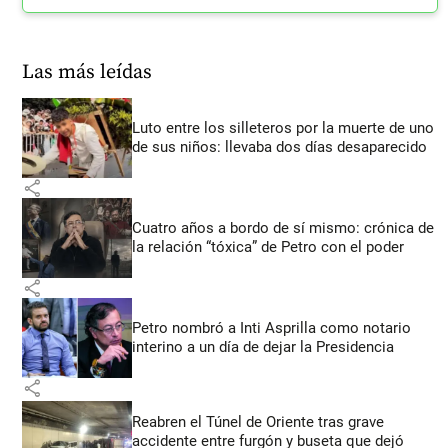
Las más leídas
Luto entre los silleteros por la muerte de uno
de sus niños: llevaba dos días desaparecido
share
Cuatro años a bordo de sí mismo: crónica de
la relación “tóxica” de Petro con el poder
share
Petro nombró a Inti Asprilla como notario
interino a un día de dejar la Presidencia
share
Reabren el Túnel de Oriente tras grave
accidente entre furgón y buseta que dejó