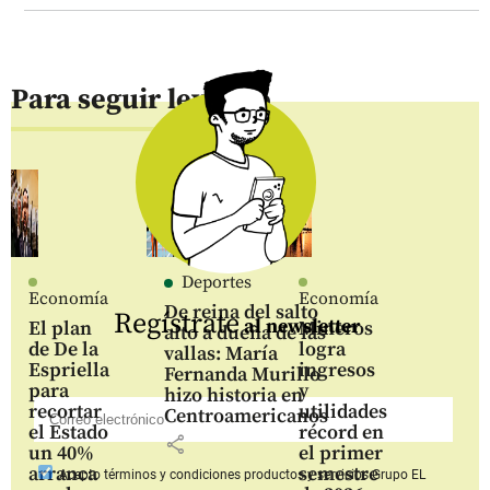
Para seguir leyendo
Deportes
Economía
Economía
De reina del salto
Regístrate
al newsletter
El plan
Mineros
alto a dueña de las
de De la
logra
vallas: María
Espriella
ingresos
Fernanda Murillo
para
y
hizo historia en
recortar
utilidades
Centroamericanos
el Estado
récord en
share
un 40%
el primer
arranca
semestre
Acepto
términos y condiciones productos y servicios
Grupo EL