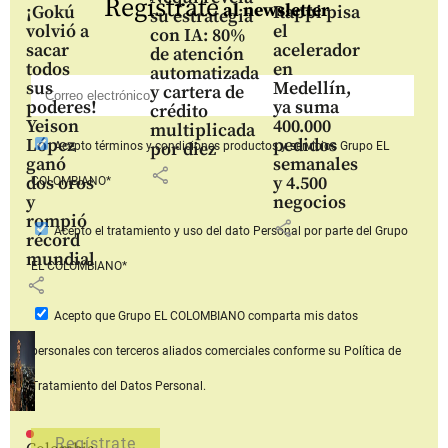
Regístrate
al newsletter
¡Gokú
Rappi pisa
su estrategia
volvió a
el
con IA: 80%
sacar
acelerador
de atención
todos
en
automatizada
sus
Medellín,
y cartera de
poderes!
ya suma
crédito
Yeison
400.000
multiplicada
López
pedidos
por diez
Acepto
términos y condiciones productos y servicios
Grupo EL
ganó
semanales
share
dos oros
y 4.500
COLOMBIANO*
y
negocios
rompió
share
Acepto
el tratamiento y uso del dato Personal
por parte del Grupo
récord
mundial
EL COLOMBIANO*
share
Acepto que Grupo EL COLOMBIANO
comparta mis datos
personales con terceros aliados comerciales
conforme su Política de
Tratamiento del Datos Personal.