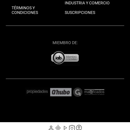
INDUSTRIA Y COMERCIO
TÉRMINOS Y
CONDICIONES
SUSCRIPCIONES
MIEMBRO DE:
person
graphic_eq
play_arrow
photo_camera
account_circle