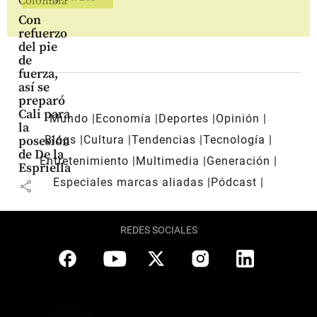
Colombia
Con
refuerzo
del pie
de
fuerza,
así se
preparó
Cali para
Mundo
Economía
Deportes
Opinión
la
Blogs
Cultura
Tendencias
Tecnología
posesión
de De la
Entretenimiento
Multimedia
Generación
Espriella
Especiales marcas aliadas
Pódcast
share
REDES SOCIALES