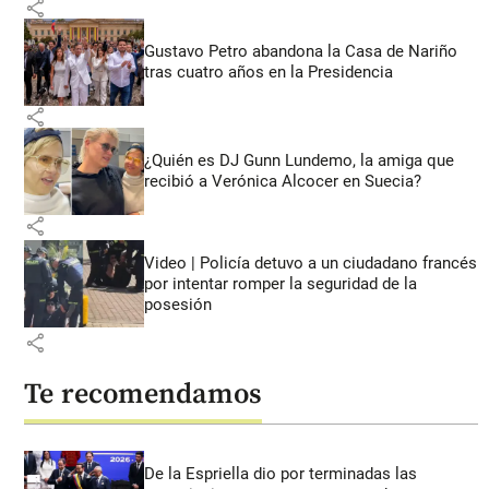
share
Gustavo Petro abandona la Casa de Nariño
tras cuatro años en la Presidencia
share
¿Quién es DJ Gunn Lundemo, la amiga que
recibió a Verónica Alcocer en Suecia?
share
Video | Policía detuvo a un ciudadano francés
por intentar romper la seguridad de la
posesión
share
Te recomendamos
De la Espriella dio por terminadas las