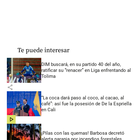
Te puede interesar
DIM buscará, en su partido 40 del año,
ratificar su “renacer” en Liga enfrentando al
Tolima
share
“La coca dará paso al coco, al cacao, al
café”: así fue la posesión de De la Espriella
en Cali
share
¡Pilas con las quemas! Barbosa decretó
alerta naranja por incendios forestales