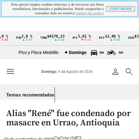
Este portal emplea cookies internas y de terceros con fines
estadísticos, funcionales y publicitarios. Puede aceptarlas o
CONTINUAR
consultar más en nuestra
politica de cookies
9 %
2,8 %
$4178,23
5,81 %
12,48 %
$38
PIB
TRM
IPC
DTF
UVR
Cintillo
.30
▲ 0.10
▲ 0.42
▼ 0.12
▲ 0.05
de
Pico y Placa Medellín
Domingo
no
no
indicadores
económicos
menu
person
search
Domingo
, 9 de Agosto de 2026
Colombia
Temas recomendados
Alias "René" fue condenado por
masacre en Urrao, Antioquia