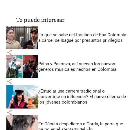
Te puede interesar
Lo que se sabe del traslado de Epa Colombia
a cárcel de Ibagué por presuntos privilegios
share
Paipa y Pasonva, así suenan los nuevos
géneros musicales hechos en Colombia
share
¿Estudiar una carrera tradicional o
convertirse en influencer? El nuevo dilema de
los jóvenes colombianos
share
En Cúcuta despidieron a Gorda, la perra que
murió en el atentado del Eln