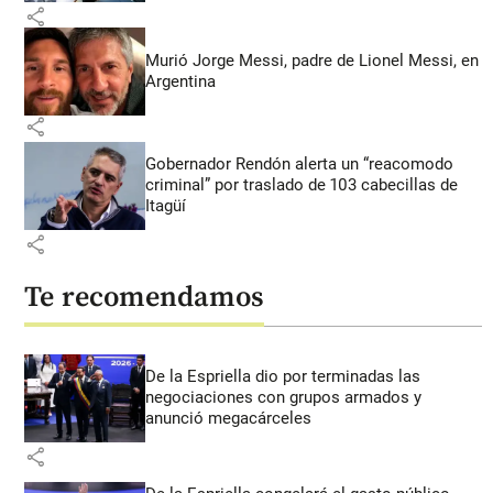
share
Murió Jorge Messi, padre de Lionel Messi, en
Argentina
share
Gobernador Rendón alerta un “reacomodo
criminal” por traslado de 103 cabecillas de
Itagüí
share
Te recomendamos
De la Espriella dio por terminadas las
negociaciones con grupos armados y
anunció megacárceles
share