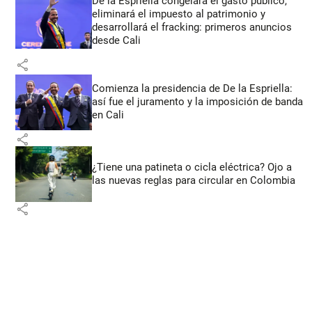
De la Espriella congelará el gasto público,
eliminará el impuesto al patrimonio y
desarrollará el fracking: primeros anuncios
desde Cali
share
Comienza la presidencia de De la Espriella:
así fue el juramento y la imposición de banda
en Cali
share
¿Tiene una patineta o cicla eléctrica? Ojo a
las nuevas reglas para circular en Colombia
share