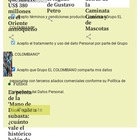
de Gustavo
la
US$ 380
Petro
Caminata
millones
Canina y
en el
Acepto
términos y condiciones productos y servicios
Grupo EL
share
de
Oriente
Mascotas
COLOMBIANO*
antioqueño
share
share
Acepto
el tratamiento y uso del dato Personal
por parte del Grupo
EL COLOMBIANO*
Acepto que Grupo EL COLOMBIANO
comparta mis datos
personales con terceros aliados comerciales
conforme su Política de
Fútbol
La pelota
Tratamiento del Datos Personal.
de la
‘Mano de
Dios’ sale a
subasta:
¿cuánto
vale el
histórico
balón de