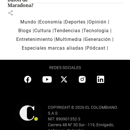
Maradona?
share
Mundo
Economía
Deportes
Opinión
Blogs
Cultura
Tendencias
Tecnología
Entretenimiento
Multimedia
Generación
Especiales marcas aliadas
Pódcast
REDES SOCIALES
COPYRIGHT © 2026 EL COLOMBIANO
S.A.S
NIT: 890901352-3
Carrera 48 N° 30 Sur - 119, Envigado,