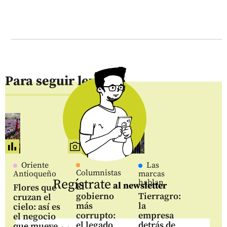
Para seguir leyendo
Oriente
Las
Columnistas
Antioqueño
marcas
Regístrate
hablan
al newsletter
El
Flores que
gobierno
Tierragro:
cruzan el
más
la
cielo: así es
corrupto:
empresa
el negocio
el legado
detrás de
que mueve