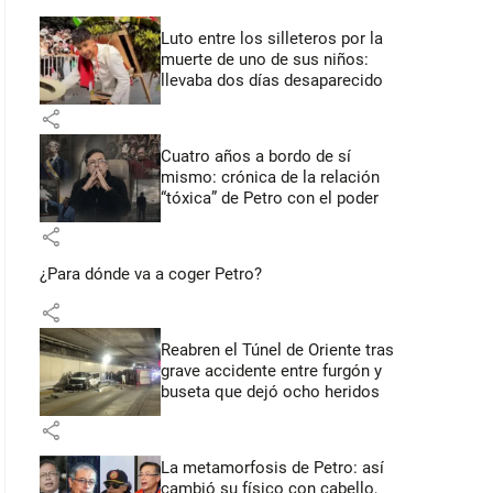
Luto entre los silleteros por la
muerte de uno de sus niños:
llevaba dos días desaparecido
share
Cuatro años a bordo de sí
mismo: crónica de la relación
“tóxica” de Petro con el poder
share
¿Para dónde va a coger Petro?
share
Reabren el Túnel de Oriente tras
grave accidente entre furgón y
buseta que dejó ocho heridos
share
La metamorfosis de Petro: así
cambió su físico con cabello,