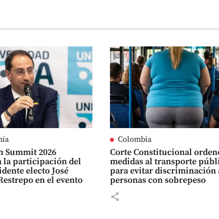
mía
Colombia
n Summit 2026
Corte Constitucional orden
 la participación del
medidas al transporte públ
idente electo José
para evitar discriminación 
estrepo en el evento
personas con sobrepeso
share