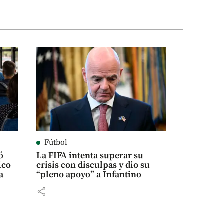
Fútbol
ó
La FIFA intenta superar su
ico
crisis con disculpas y dio su
a
“pleno apoyo” a Infantino
share