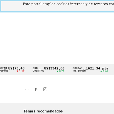
Este portal emplea cookies internas y de terceros con
US$73,48
US$3342,60
1621,34 pts
ORO
COLCAP
USD/
Cintillo
Onza Troy
Índ. Bursátil
Dólar 
▼ 1.12
▲ 8.20
▲ 0.67
de
indicadores
graphic_eq
play_arrow
photo_camera
económicos
Colombia
Temas recomendados