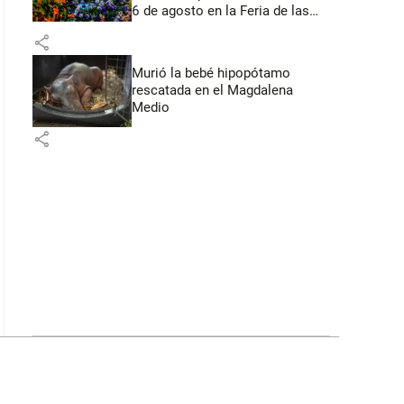
6 de agosto en la Feria de las
Flores
share
Murió la bebé hipopótamo
rescatada en el Magdalena
Medio
share