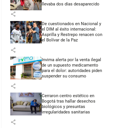
llevaba dos días desaparecido
share
De cuestionados en Nacional y
el DIM al éxito internacional:
Asprilla y Restrepo renacen con
el Bolívar de la Paz
share
Invima alerta por la venta ilegal
de un supuesto medicamento
para el dolor: autoridades piden
suspender su consumo
share
Cerraron centro estético en
Bogotá tras hallar desechos
biológicos y presuntas
irregularidades sanitarias
share