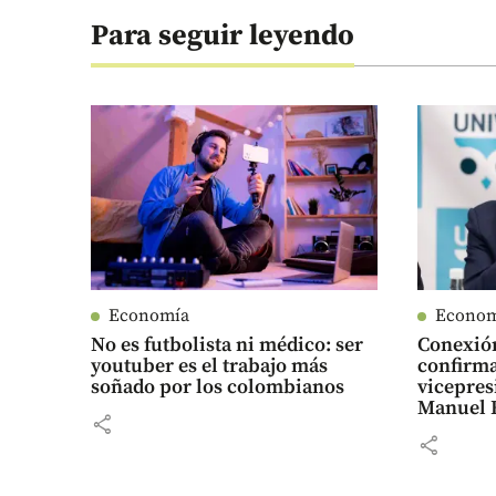
Para seguir leyendo
Economía
Econo
No es futbolista ni médico: ser
Conexió
youtuber es el trabajo más
confirma
soñado por los colombianos
vicepres
Manuel R
share
share