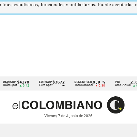
 fines estadísticos, funcionales y publicitarios. Puede aceptarlas
$4178
$3672
9,9 %
2,8 %
COP
EUR/COP
DESEMPLEO
PIB
Spot
Euro Spot
Tasa Nacional
Crec. Anual
▲ 0.42
—
▼ 0.30
▲ 0.10
Viernes
, 7 de Agosto de 2026