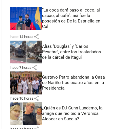
“La coca dará paso al coco, al
cacao, al café”: así fue la
posesión de De la Espriella en
Cali
share
hace 14 horas
Alias ‘Douglas’ y ‘Carlos
Pesebre’, entre los trasladados
de la cárcel de Itagüí
share
hace 7 horas
Gustavo Petro abandona la Casa
de Nariño tras cuatro años en la
Presidencia
share
hace 10 horas
¿Quién es DJ Gunn Lundemo, la
amiga que recibió a Verónica
Alcocer en Suecia?