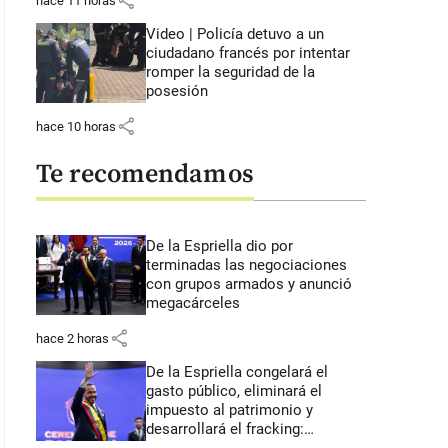
share
hace 11 horas
Video | Policía detuvo a un
ciudadano francés por intentar
romper la seguridad de la
posesión
share
hace 10 horas
Te recomendamos
De la Espriella dio por
terminadas las negociaciones
con grupos armados y anunció
megacárceles
share
hace 2 horas
De la Espriella congelará el
gasto público, eliminará el
impuesto al patrimonio y
desarrollará el fracking: