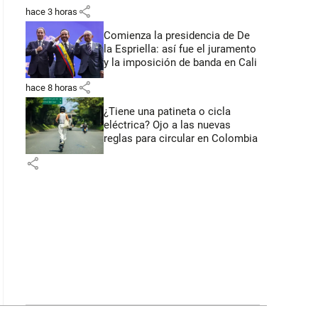
primeros anuncios desde Cali
share
hace 3 horas
Comienza la presidencia de De
la Espriella: así fue el juramento
y la imposición de banda en Cali
share
hace 8 horas
¿Tiene una patineta o cicla
eléctrica? Ojo a las nuevas
reglas para circular en Colombia
share