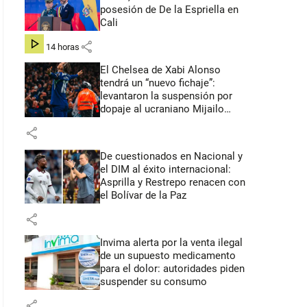
posesión de De la Espriella en
Cali
share
hace 14 horas
El Chelsea de Xabi Alonso
tendrá un “nuevo fichaje”:
levantaron la suspensión por
dopaje al ucraniano Mijailo
Mudryk
share
De cuestionados en Nacional y
el DIM al éxito internacional:
Asprilla y Restrepo renacen con
el Bolívar de la Paz
share
Invima alerta por la venta ilegal
de un supuesto medicamento
para el dolor: autoridades piden
suspender su consumo
share