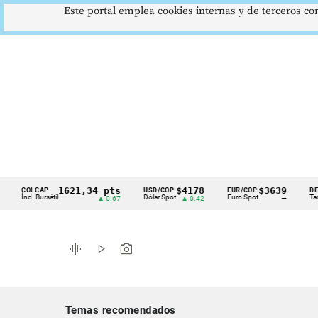
Este portal emplea cookies internas y de terceros con
1621,34 pts
$4178
$3639
COLCAP
USD/COP
EUR/COP
DESEMPL
Cintillo
nd. Bursátil
Dólar Spot
Euro Spot
Tasa Nacio
▲ 0.67
▲ 0.42
—
de
indicadores
graphic_eq
play_arrow
photo_camera
económicos
Colombia
Temas recomendados