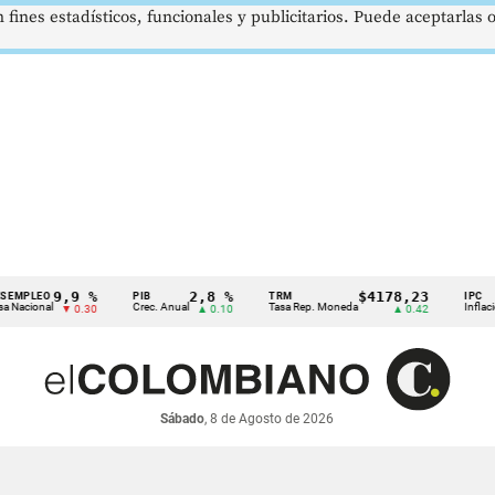
 fines estadísticos, funcionales y publicitarios. Puede aceptarlas
9,9 %
2,8 %
$4178,23
EO
PIB
TRM
IPC
nal
Crec. Anual
Tasa Rep. Moneda
Inflación anua
▼ 0.30
▲ 0.10
▲ 0.42
Sábado
, 8 de Agosto de 2026