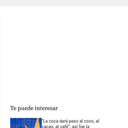
Te puede interesar
“La coca dará paso al coco, al
cacao, al café”: así fue la