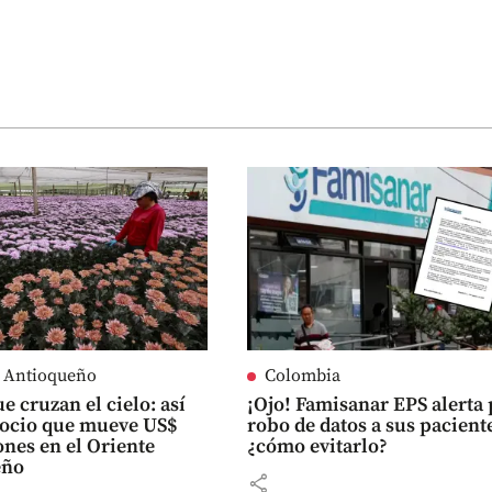
e Antioqueño
Colombia
e cruzan el cielo: así
¡Ojo! Famisanar EPS alerta
gocio que mueve US$
robo de datos a sus pacient
ones en el Oriente
¿cómo evitarlo?
eño
share