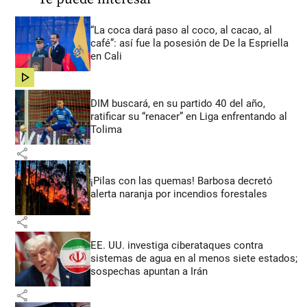
“La coca dará paso al coco, al cacao, al
café”: así fue la posesión de De la Espriella
en Cali
share
DIM buscará, en su partido 40 del año,
ratificar su “renacer” en Liga enfrentando al
Tolima
share
¡Pilas con las quemas! Barbosa decretó
alerta naranja por incendios forestales
share
EE. UU. investiga ciberataques contra
sistemas de agua en al menos siete estados;
sospechas apuntan a Irán
share