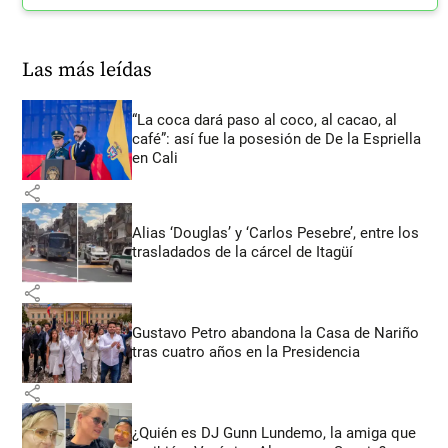
Las más leídas
“La coca dará paso al coco, al cacao, al
café”: así fue la posesión de De la Espriella
en Cali
share
Alias ‘Douglas’ y ‘Carlos Pesebre’, entre los
trasladados de la cárcel de Itagüí
share
Gustavo Petro abandona la Casa de Nariño
tras cuatro años en la Presidencia
share
¿Quién es DJ Gunn Lundemo, la amiga que