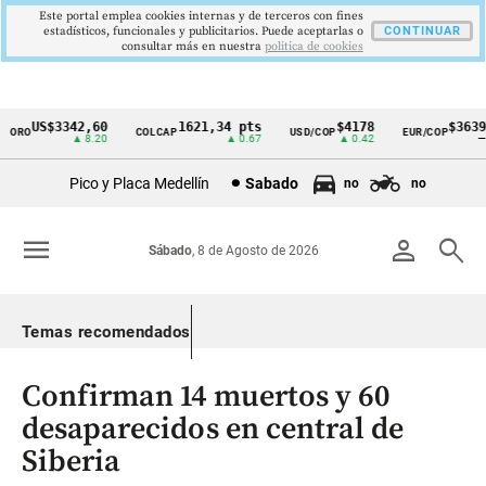
Este portal emplea cookies internas y de terceros con fines
estadísticos, funcionales y publicitarios. Puede aceptarlas o
CONTINUAR
consultar más en nuestra
politica de cookies
US$3342,60
1621,34 pts
$4178
$3639
ORO
COLCAP
USD/COP
EUR/COP
Cintillo
▲ 8.20
▲ 0.67
▲ 0.42
—
de
Pico y Placa Medellín
Sabado
no
no
indicadores
económicos
menu
person
search
Sábado
, 8 de Agosto de 2026
Colombia
Temas recomendados
Confirman 14 muertos y 60
desaparecidos en central de
Siberia