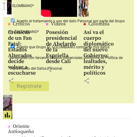
COLOMBIANO*
Acepto
el tratamiento y uso del dato Personal
por parte del Grupo
Críticos
Videos
Colombia
Crónicas
Posesión
Así va el
EL COLOMBIANO*
de un Fan
presidencial
cuerpo
Fatal:
de Abelardo
diplomático
Acepto que Grupo EL COLOMBIANO
comparta mis datos
Estados
de la
del nuevo
Alterados
Espriella
Gobierno:
personales con terceros aliados comerciales
conforme su Política de
decide
desde Cali
lealtades,
volver a
mérito y
share
Tratamiento del Datos Personal.
escucharse
políticos
share
share
Oriente
Antioqueño