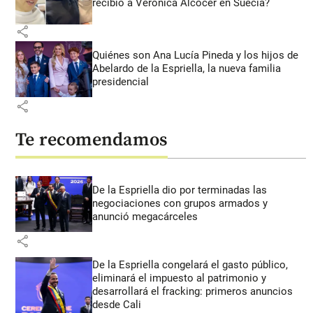
recibió a Verónica Alcocer en Suecia?
share
Quiénes son Ana Lucía Pineda y los hijos de
Abelardo de la Espriella, la nueva familia
presidencial
share
Te recomendamos
De la Espriella dio por terminadas las
negociaciones con grupos armados y
anunció megacárceles
share
De la Espriella congelará el gasto público,
eliminará el impuesto al patrimonio y
desarrollará el fracking: primeros anuncios
desde Cali