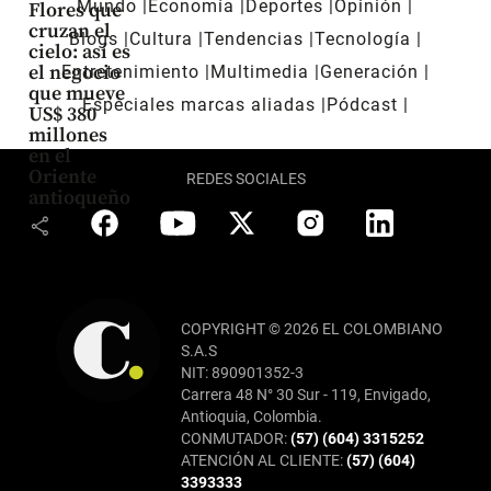
Mundo
Economía
Deportes
Opinión
Flores que
cruzan el
Blogs
Cultura
Tendencias
Tecnología
cielo: así es
el negocio
Entretenimiento
Multimedia
Generación
que mueve
Especiales marcas aliadas
Pódcast
US$ 380
millones
en el
Oriente
REDES SOCIALES
antioqueño
share
COPYRIGHT © 2026 EL COLOMBIANO
S.A.S
NIT: 890901352-3
Carrera 48 N° 30 Sur - 119, Envigado,
Antioquia, Colombia.
CONMUTADOR:
(57) (604) 3315252
ATENCIÓN AL CLIENTE:
(57) (604)
3393333