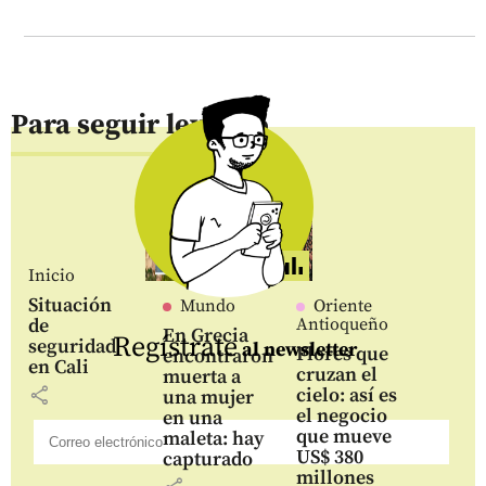
Para seguir leyendo
Inicio
Situación
Mundo
Oriente
de
Antioqueño
En Grecia
Regístrate
seguridad
al newsletter
Flores que
encontraron
en Cali
cruzan el
muerta a
share
cielo: así es
una mujer
el negocio
en una
que mueve
maleta: hay
US$ 380
capturado
millones