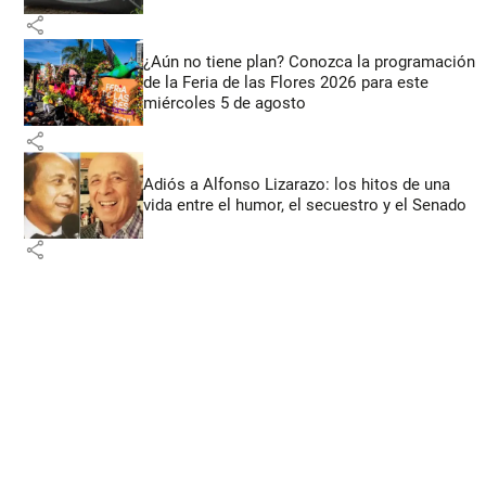
share
¿Aún no tiene plan? Conozca la programación
de la Feria de las Flores 2026 para este
miércoles 5 de agosto
share
Adiós a Alfonso Lizarazo: los hitos de una
vida entre el humor, el secuestro y el Senado
share