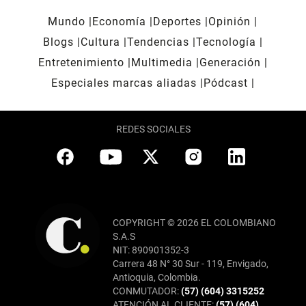
Mundo
Economía
Deportes
Opinión
Blogs
Cultura
Tendencias
Tecnología
Entretenimiento
Multimedia
Generación
Especiales marcas aliadas
Pódcast
REDES SOCIALES
COPYRIGHT © 2026 EL COLOMBIANO
S.A.S
NIT: 890901352-3
Carrera 48 N° 30 Sur - 119, Envigado,
Antioquia, Colombia.
CONMUTADOR:
(57) (604) 3315252
ATENCIÓN AL CLIENTE:
(57) (604)