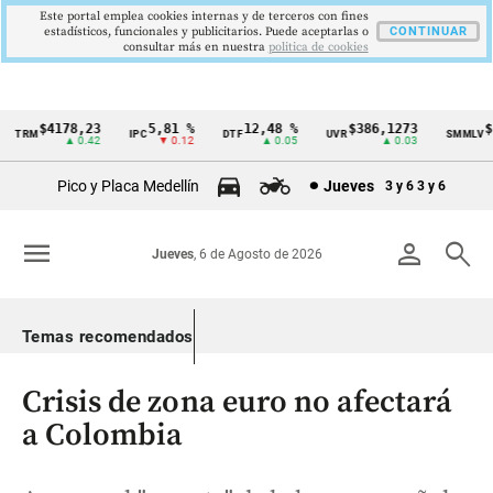
Este portal emplea cookies internas y de terceros con fines
estadísticos, funcionales y publicitarios. Puede aceptarlas o
CONTINUAR
consultar más en nuestra
politica de cookies
$4178,23
5,81 %
12,48 %
$386,1273
$1.
TRM
IPC
DTF
UVR
SMMLV
Cintillo
▲ 0.42
▼ 0.12
▲ 0.05
▲ 0.03
de
Pico y Placa Medellín
Jueves
3 y 6
3 y 6
indicadores
económicos
menu
person
search
Jueves
, 6 de Agosto de 2026
Colombia
Temas recomendados
Crisis de zona euro no afectará
a Colombia