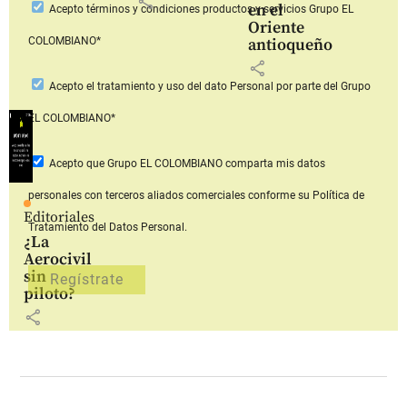
share
en el
Acepto
términos y condiciones productos y servicios
Grupo EL
Oriente
COLOMBIANO*
antioqueño
share
Acepto
el tratamiento y uso del dato Personal
por parte del Grupo
EL COLOMBIANO*
Acepto que Grupo EL COLOMBIANO
comparta mis datos
personales con terceros aliados comerciales
conforme su Política de
Editoriales
Tratamiento del Datos Personal.
¿La
Aerocivil
sin
piloto?
share