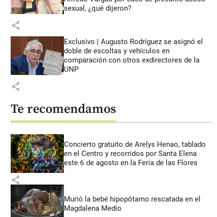
sexual, ¿qué dijeron?
share
Exclusivo | Augusto Rodríguez se asignó el
doble de escoltas y vehículos en
comparación con otros exdirectores de la
UNP
share
Te recomendamos
Concierto gratuito de Arelys Henao, tablado
en el Centro y recorridos por Santa Elena
este 6 de agosto en la Feria de las Flores
share
Murió la bebé hipopótamo rescatada en el
Magdalena Medio