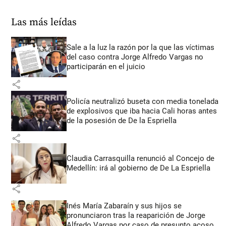
Las más leídas
Sale a la luz la razón por la que las víctimas
del caso contra Jorge Alfredo Vargas no
participarán en el juicio
share
Policía neutralizó buseta con media tonelada
de explosivos que iba hacia Cali horas antes
de la posesión de De la Espriella
share
Claudia Carrasquilla renunció al Concejo de
Medellín: irá al gobierno de De La Espriella
share
Inés María Zabaraín y sus hijos se
pronunciaron tras la reaparición de Jorge
Alfredo Vargas por caso de presunto acoso