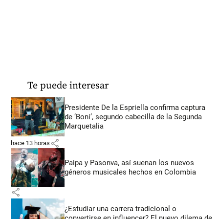
Te puede interesar
Presidente De la Espriella confirma captura
de ‘Boni’, segundo cabecilla de la Segunda
Marquetalia
share
hace 13 horas
Paipa y Pasonva, así suenan los nuevos
géneros musicales hechos en Colombia
share
¿Estudiar una carrera tradicional o
convertirse en influencer? El nuevo dilema de