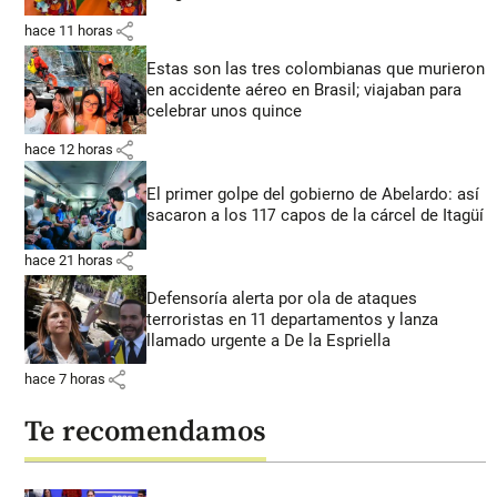
share
hace 11 horas
Estas son las tres colombianas que murieron
en accidente aéreo en Brasil; viajaban para
celebrar unos quince
share
hace 12 horas
El primer golpe del gobierno de Abelardo: así
sacaron a los 117 capos de la cárcel de Itagüí
share
hace 21 horas
Defensoría alerta por ola de ataques
terroristas en 11 departamentos y lanza
llamado urgente a De la Espriella
share
hace 7 horas
Te recomendamos