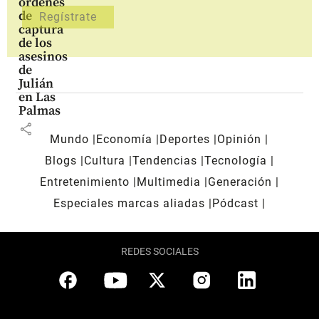
órdenes
de
captura
de los
asesinos
de
Julián
en Las
Palmas
share
Mundo
Economía
Deportes
Opinión
Blogs
Cultura
Tendencias
Tecnología
Entretenimiento
Multimedia
Generación
Especiales marcas aliadas
Pódcast
REDES SOCIALES