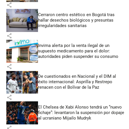
share
Cerraron centro estético en Bogotá tras
hallar desechos biológicos y presuntas
irregularidades sanitarias
share
Invima alerta por la venta ilegal de un
supuesto medicamento para el dolor:
autoridades piden suspender su consumo
share
De cuestionados en Nacional y el DIM al
éxito internacional: Asprilla y Restrepo
renacen con el Bolívar de la Paz
share
El Chelsea de Xabi Alonso tendrá un “nuevo
fichaje”: levantaron la suspensión por dopaje
al ucraniano Mijailo Mudryk
share