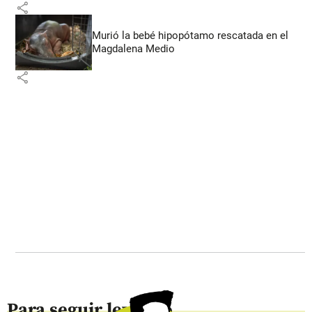
share
Murió la bebé hipopótamo rescatada en el
Magdalena Medio
share
Para seguir leyendo