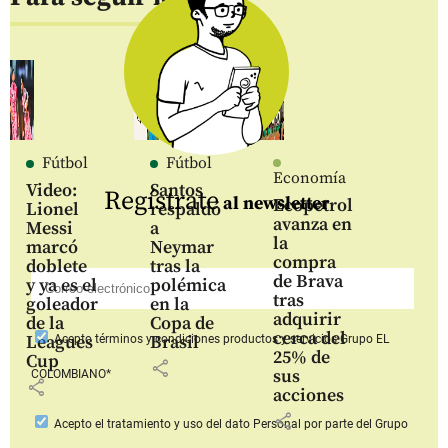
Fútbol
Fútbol
Economía
Video:
Santos
Regístrate
al newsletter
Ecopetrol
Lionel
respaldó
avanza en
Messi
a
la
marcó
Neymar
compra
doblete
tras la
de Brava
y ya es el
polémica
tras
goleador
en la
adquirir
de la
Copa de
cerca del
Leagues
Brasil
Acepto
términos y condiciones productos y servicios
Grupo EL
25% de
Cup
share
sus
COLOMBIANO*
share
acciones
share
Acepto
el tratamiento y uso del dato Personal
por parte del Grupo