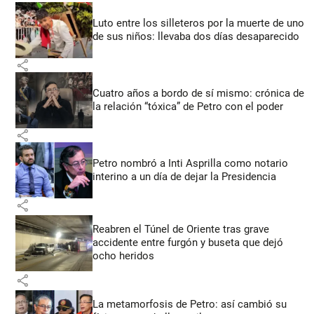
Luto entre los silleteros por la muerte de uno
de sus niños: llevaba dos días desaparecido
share
Cuatro años a bordo de sí mismo: crónica de
la relación “tóxica” de Petro con el poder
share
Petro nombró a Inti Asprilla como notario
interino a un día de dejar la Presidencia
share
Reabren el Túnel de Oriente tras grave
accidente entre furgón y buseta que dejó
ocho heridos
share
La metamorfosis de Petro: así cambió su