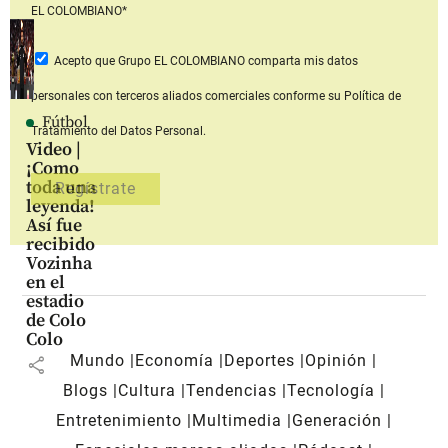
EL COLOMBIANO*
Acepto que Grupo EL COLOMBIANO
comparta mis datos
personales con terceros aliados comerciales
conforme su Política de
Fútbol
Tratamiento del Datos Personal.
Video |
¡Como
toda una
leyenda!
Así fue
recibido
Vozinha
en el
estadio
de Colo
Colo
Mundo
Economía
Deportes
Opinión
share
Blogs
Cultura
Tendencias
Tecnología
Entretenimiento
Multimedia
Generación