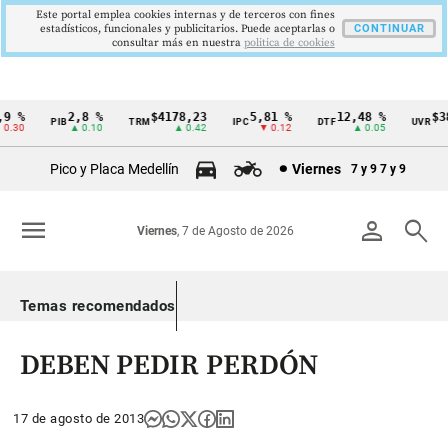
Este portal emplea cookies internas y de terceros con fines
estadísticos, funcionales y publicitarios. Puede aceptarlas o
CONTINUAR
consultar más en nuestra
politica de cookies
 %
2,8 %
$4178,23
5,81 %
12,48 %
$386
PIB
TRM
IPC
DTF
UVR
Cintillo
.30
▲ 0.10
▲ 0.42
▼ 0.12
▲ 0.05
de
Pico y Placa Medellín
Viernes
7 y 9
7 y 9
indicadores
económicos
menu
person
search
Viernes
, 7 de Agosto de 2026
Colombia
Temas recomendados
DEBEN PEDIR PERDÓN
17 de agosto de 2013