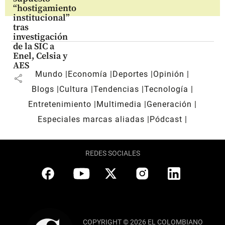
“hostigamiento
institucional”
tras
investigación
de la SIC a
Enel, Celsia y
AES
Mundo
Economía
Deportes
Opinión
share
Blogs
Cultura
Tendencias
Tecnología
Entretenimiento
Multimedia
Generación
Especiales marcas aliadas
Pódcast
REDES SOCIALES
COPYRIGHT © 2026 EL COLOMBIANO