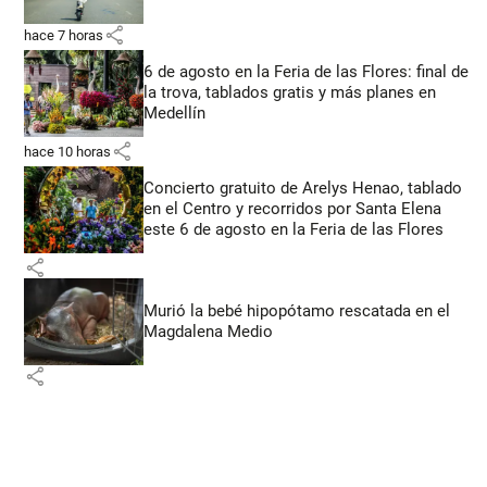
share
hace 7 horas
6 de agosto en la Feria de las Flores: final de
la trova, tablados gratis y más planes en
Medellín
share
hace 10 horas
Concierto gratuito de Arelys Henao, tablado
en el Centro y recorridos por Santa Elena
este 6 de agosto en la Feria de las Flores
share
Murió la bebé hipopótamo rescatada en el
Magdalena Medio
share