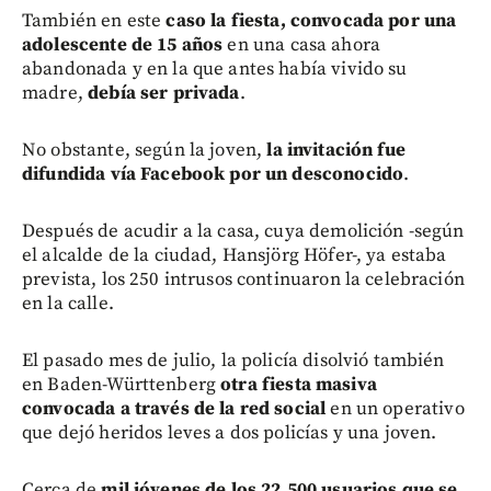
También en este
caso la fiesta, convocada por una
adolescente de 15 años
en una casa ahora
abandonada y en la que antes había vivido su
madre,
debía ser privada
.
No obstante, según la joven,
la invitación fue
difundida vía Facebook por un desconocido
.
Después de acudir a la casa, cuya demolición -según
el alcalde de la ciudad, Hansjörg Höfer-, ya estaba
prevista, los 250 intrusos continuaron la celebración
en la calle.
El pasado mes de julio, la policía disolvió también
en Baden-Württenberg
otra fiesta masiva
convocada a través de la red social
en un operativo
que dejó heridos leves a dos policías y una joven.
Cerca de
mil jóvenes de los 22.500 usuarios que se