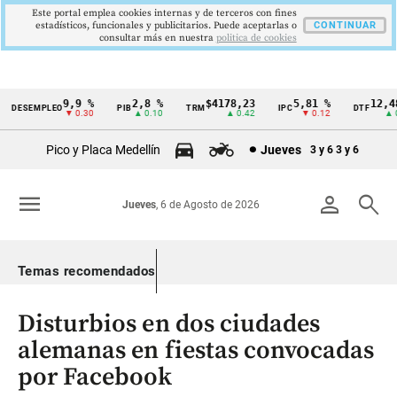
Este portal emplea cookies internas y de terceros con fines
estadísticos, funcionales y publicitarios. Puede aceptarlas o
CONTINUAR
consultar más en nuestra
politica de cookies
9,9 %
2,8 %
$4178,23
5,81 %
12,48 
DESEMPLEO
PIB
TRM
IPC
DTF
Cintillo
▼ 0.30
▲ 0.10
▲ 0.42
▼ 0.12
▲ 0.0
de
Pico y Placa Medellín
Jueves
3 y 6
3 y 6
indicadores
económicos
menu
person
search
Jueves
, 6 de Agosto de 2026
Colombia
Temas recomendados
Disturbios en dos ciudades
alemanas en fiestas convocadas
por Facebook