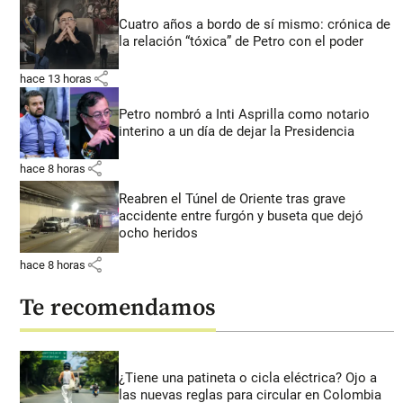
Cuatro años a bordo de sí mismo: crónica de
la relación “tóxica” de Petro con el poder
share
hace 13 horas
Petro nombró a Inti Asprilla como notario
interino a un día de dejar la Presidencia
share
hace 8 horas
Reabren el Túnel de Oriente tras grave
accidente entre furgón y buseta que dejó
ocho heridos
share
hace 8 horas
Te recomendamos
¿Tiene una patineta o cicla eléctrica? Ojo a
las nuevas reglas para circular en Colombia