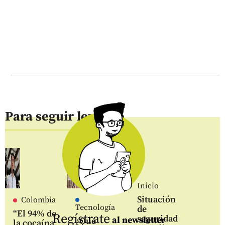
Para seguir leyendo
Inicio
Situación
Colombia
Tecnología
de
“El 94% de
Regístrate
seguridad
al newsletter
¿Qué
la cocaína