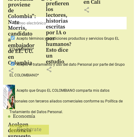
en Cali
prefieren
proviene
los
share
de
lectores,
Colombia”:
historias
Nate
escritas
Morris,
por IA o
candidato
por
a
Acepto
términos y condiciones productos y servicios
Grupo EL
humanos?
embajador
Esto dice
COLOMBIANO*
de EE. UU.
un
en
estudio
Colombia
Acepto
el tratamiento y uso del dato Personal
por parte del Grupo
share
share
EL COLOMBIANO*
Acepto que Grupo EL COLOMBIANO
comparta mis datos
personales con terceros aliados comerciales
conforme su Política de
Tratamiento del Datos Personal.
Economía
Acolgen
denuncia
supuesto