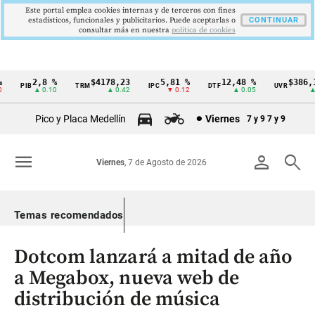
Este portal emplea cookies internas y de terceros con fines
estadísticos, funcionales y publicitarios. Puede aceptarlas o
CONTINUAR
consultar más en nuestra
politica de cookies
2,8 %
$4178,23
5,81 %
12,48 %
$386,12
PIB
TRM
IPC
DTF
UVR
Cintillo
▲ 0.10
▲ 0.42
▼ 0.12
▲ 0.05
▲ 0
de
Pico y Placa Medellín
Viernes
7 y 9
7 y 9
indicadores
económicos
menu
person
search
Viernes
, 7 de Agosto de 2026
Colombia
Temas recomendados
Dotcom lanzará a mitad de año
a Megabox, nueva web de
distribución de música