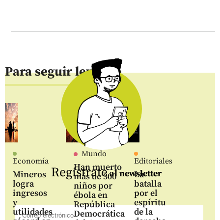
Para seguir leyendo
Mundo
Economía
Editoriales
Han muerto
Regístrate
al newsletter
Mineros
La
más de 300
logra
batalla
niños por
ingresos
por el
ébola en
y
espíritu
República
utilidades
de la
Democrática