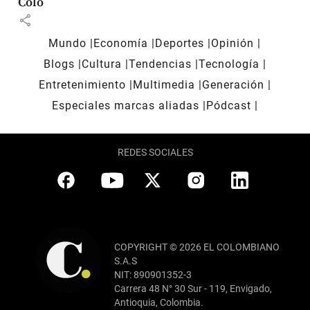
Colo
share
Mundo
Economía
Deportes
Opinión
Blogs
Cultura
Tendencias
Tecnología
Entretenimiento
Multimedia
Generación
Especiales marcas aliadas
Pódcast
REDES SOCIALES
COPYRIGHT © 2026 EL COLOMBIANO
S.A.S
NIT: 890901352-3
Carrera 48 N° 30 Sur - 119, Envigado,
Antioquia, Colombia.