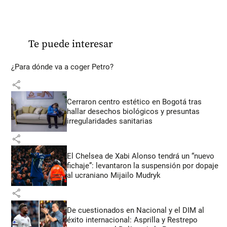
Te puede interesar
¿Para dónde va a coger Petro?
share
Cerraron centro estético en Bogotá tras
hallar desechos biológicos y presuntas
irregularidades sanitarias
share
El Chelsea de Xabi Alonso tendrá un “nuevo
fichaje”: levantaron la suspensión por dopaje
al ucraniano Mijailo Mudryk
share
De cuestionados en Nacional y el DIM al
éxito internacional: Asprilla y Restrepo