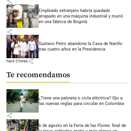
share
Empleado extranjero habría quedado
atrapado en una máquina industrial y murió
en una fábrica de Bogotá
share
Gustavo Petro abandona la Casa de Nariño
tras cuatro años en la Presidencia
share
hace 2 horas
Te recomendamos
¿Tiene una patineta o cicla eléctrica? Ojo a
las nuevas reglas para circular en Colombia
share
6 de agosto en la Feria de las Flores: final de
la trova, tablados gratis y más planes en