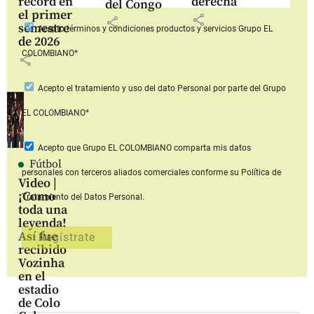
récord en
derecha
del Congo
el primer
share
share
semestre
Acepto
términos y condiciones productos y servicios
Grupo EL
de 2026
COLOMBIANO*
share
Acepto
el tratamiento y uso del dato Personal
por parte del Grupo
EL COLOMBIANO*
Acepto que Grupo EL COLOMBIANO
comparta mis datos
Fútbol
personales con terceros aliados comerciales
conforme su Política de
Video |
¡Como
Tratamiento del Datos Personal.
toda una
leyenda!
Así fue
recibido
Vozinha
en el
estadio
de Colo