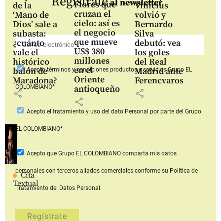
Regístrate
al newsletter
Flores que
de la
Vinícius
cruzan el
‘Mano de
volvió y
cielo: así es
Dios’ sale a
Bernardo
el negocio
subasta:
Silva
que mueve
¿cuánto
debutó: vea
US$ 380
vale el
los goles
millones
histórico
del Real
en el
balón de
Madrid ante
Acepto
términos y condiciones productos y servicios
Grupo EL
Oriente
Maradona?
Ferencvaros
COLOMBIANO*
antioqueño
share
share
share
Acepto
el tratamiento y uso del dato Personal
por parte del Grupo
EL COLOMBIANO*
Acepto que Grupo EL COLOMBIANO
comparta mis datos
personales con terceros aliados comerciales
conforme su Política de
Cita
Textual
Tratamiento del Datos Personal.