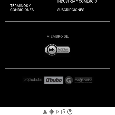
INDUSTRIA Y COMERCIO
TÉRMINOS Y
CONDICIONES
SUSCRIPCIONES
MIEMBRO DE:
person
graphic_eq
play_arrow
photo_camera
account_circle