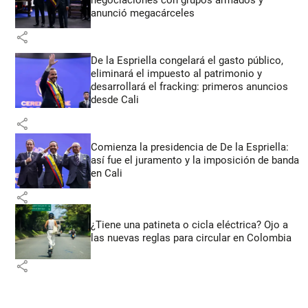
negociaciones con grupos armados y
anunció megacárceles
share
De la Espriella congelará el gasto público,
eliminará el impuesto al patrimonio y
desarrollará el fracking: primeros anuncios
desde Cali
share
Comienza la presidencia de De la Espriella:
así fue el juramento y la imposición de banda
en Cali
share
¿Tiene una patineta o cicla eléctrica? Ojo a
las nuevas reglas para circular en Colombia
share