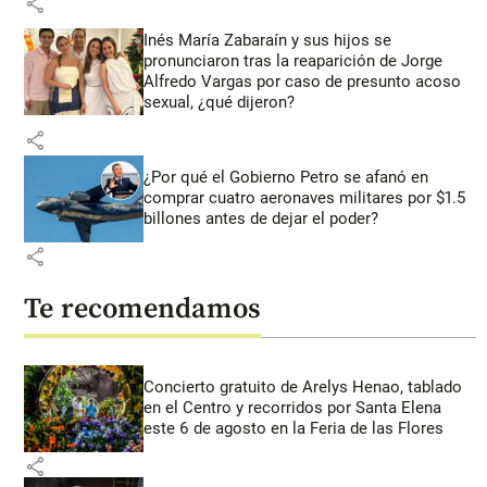
share
Inés María Zabaraín y sus hijos se
pronunciaron tras la reaparición de Jorge
Alfredo Vargas por caso de presunto acoso
sexual, ¿qué dijeron?
share
¿Por qué el Gobierno Petro se afanó en
comprar cuatro aeronaves militares por $1.5
billones antes de dejar el poder?
share
Te recomendamos
Concierto gratuito de Arelys Henao, tablado
en el Centro y recorridos por Santa Elena
este 6 de agosto en la Feria de las Flores
share