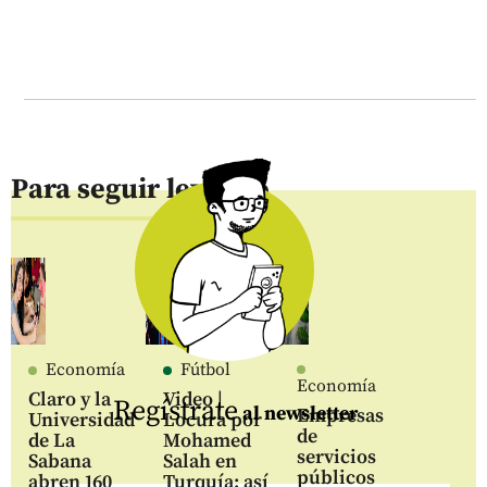
Para seguir leyendo
Economía
Fútbol
Economía
Claro y la
Video |
Regístrate
al newsletter
Empresas
Universidad
Locura por
de
de La
Mohamed
servicios
Sabana
Salah en
públicos
abren 160
Turquía; así