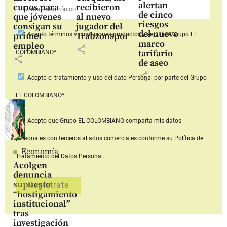
alertan
cupos para
recibieron
de cinco
que jóvenes
al nuevo
riesgos
consigan su
jugador del
del nuevo
primer
Trabzonspor
Acepto
términos y condiciones productos y servicios
Grupo EL
marco
empleo
share
tarifario
COLOMBIANO*
share
de aseo
share
Acepto
el tratamiento y uso del dato Personal
por parte del Grupo
EL COLOMBIANO*
Acepto que Grupo EL COLOMBIANO
comparta mis datos
personales con terceros aliados comerciales
conforme su Política de
Economía
Tratamiento del Datos Personal.
Acolgen
denuncia
supuesto
“hostigamiento
institucional”
tras
investigación