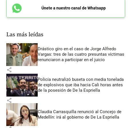
Únete a nuestro canal de Whatsapp
Las más leídas
Drástico giro en el caso de Jorge Alfredo
Vargas: tres de las cuatro presuntas víctimas
renunciaron a participar en el juicio
share
Policía neutralizó buseta con media tonelada
de explosivos que iba hacia Cali horas antes
de la posesión de De la Espriella
share
Claudia Carrasquilla renunció al Concejo de
Medellín: irá al gobierno de De La Espriella