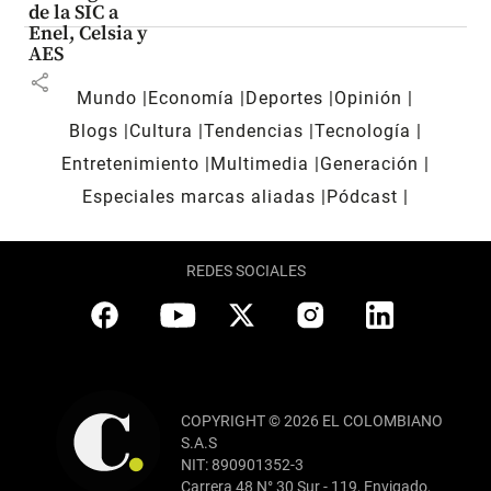
de la SIC a
Enel, Celsia y
AES
share
Mundo
Economía
Deportes
Opinión
Blogs
Cultura
Tendencias
Tecnología
Entretenimiento
Multimedia
Generación
Especiales marcas aliadas
Pódcast
REDES SOCIALES
COPYRIGHT © 2026 EL COLOMBIANO
S.A.S
NIT: 890901352-3
Carrera 48 N° 30 Sur - 119, Envigado,