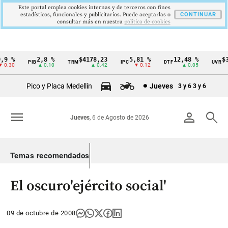
Este portal emplea cookies internas y de terceros con fines
estadísticos, funcionales y publicitarios. Puede aceptarlas o
CONTINUAR
consultar más en nuestra
politica de cookies
 %
2,8 %
$4178,23
5,81 %
12,48 %
$386
PIB
TRM
IPC
DTF
UVR
Cintillo
.30
▲ 0.10
▲ 0.42
▼ 0.12
▲ 0.05
de
Pico y Placa Medellín
Jueves
3 y 6
3 y 6
indicadores
económicos
menu
person
search
Jueves
, 6 de Agosto de 2026
Colombia
Temas recomendados
El oscuro'ejército social'
09 de octubre de 2008