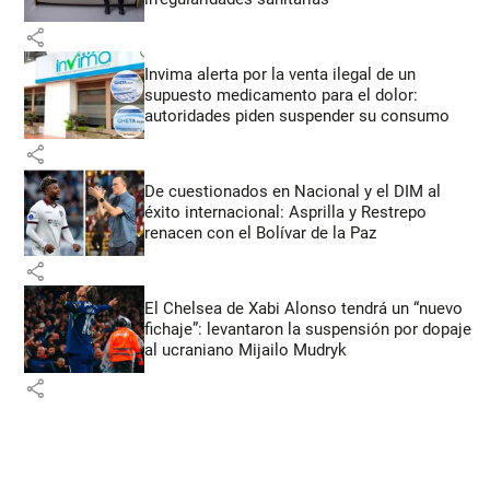
share
Invima alerta por la venta ilegal de un
supuesto medicamento para el dolor:
autoridades piden suspender su consumo
share
De cuestionados en Nacional y el DIM al
éxito internacional: Asprilla y Restrepo
renacen con el Bolívar de la Paz
share
El Chelsea de Xabi Alonso tendrá un “nuevo
fichaje”: levantaron la suspensión por dopaje
al ucraniano Mijailo Mudryk
share