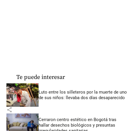
Te puede interesar
Luto entre los silleteros por la muerte de uno
de sus niños: llevaba dos días desaparecido
share
Cerraron centro estético en Bogotá tras
hallar desechos biológicos y presuntas
irregularidades sanitarias