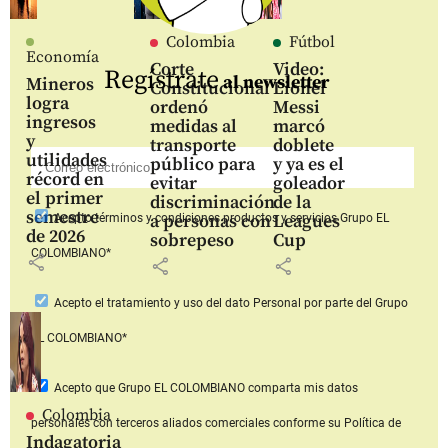
Colombia
Fútbol
Economía
Corte
Video:
Regístrate
al newsletter
Mineros
Constitucional
Lionel
logra
ordenó
Messi
ingresos
medidas al
marcó
y
transporte
doblete
utilidades
público para
y ya es el
récord en
evitar
goleador
el primer
discriminación
de la
semestre
a personas con
Leagues
Acepto
términos y condiciones productos y servicios
Grupo EL
de 2026
sobrepeso
Cup
COLOMBIANO*
share
share
share
Acepto
el tratamiento y uso del dato Personal
por parte del Grupo
EL COLOMBIANO*
Acepto que Grupo EL COLOMBIANO
comparta mis datos
Colombia
personales con terceros aliados comerciales
conforme su Política de
Indagatoria