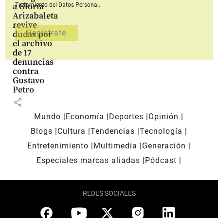
a Gloria
Tratamiento del Datos Personal.
Arizabaleta
revive
dudas por
el archivo
de 17
denuncias
contra
Gustavo
Petro
share
Mundo
Economía
Deportes
Opinión
Blogs
Cultura
Tendencias
Tecnología
Entretenimiento
Multimedia
Generación
Especiales marcas aliadas
Pódcast
REDES SOCIALES