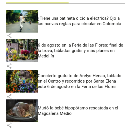
¿Tiene una patineta o cicla eléctrica? Ojo a
las nuevas reglas para circular en Colombia
share
6 de agosto en la Feria de las Flores: final de
la trova, tablados gratis y más planes en
Medellín
share
Concierto gratuito de Arelys Henao, tablado
en el Centro y recorridos por Santa Elena
este 6 de agosto en la Feria de las Flores
share
Murió la bebé hipopótamo rescatada en el
Magdalena Medio
share