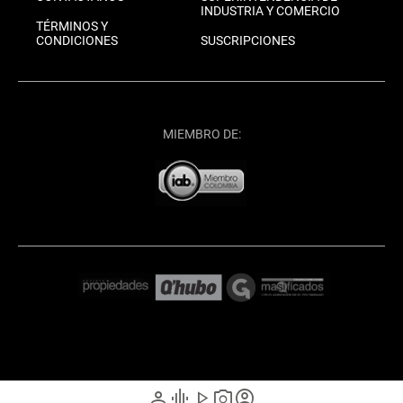
INDUSTRIA Y COMERCIO
TÉRMINOS Y
CONDICIONES
SUSCRIPCIONES
MIEMBRO DE:
person
graphic_eq
play_arrow
photo_camera
account_circle