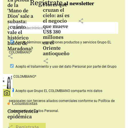
Regístrate
al newsletter
Flores que
de la
cruzan el
‘Mano de
cielo: así es
Dios’ sale a
share
el negocio
subasta:
que mueve
¿cuánto
US$ 380
vale el
millones
histórico
en el
balón de
Acepto
términos y condiciones productos y servicios
Grupo EL
Oriente
Maradona?
COLOMBIANO*
antioqueño
share
share
Acepto
el tratamiento y uso del dato Personal
por parte del Grupo
EL COLOMBIANO*
Acepto que Grupo EL COLOMBIANO
comparta mis datos
personales con terceros aliados comerciales
conforme su Política de
Columnistas
Competencia
Tratamiento del Datos Personal.
epidémica
share