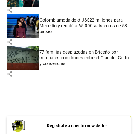
share
Colombiamoda dejó US$22 millones para
Medellín y reunió a 65.000 asistentes de 53
países
share
77 familias desplazadas en Briceño por
combates con drones entre el Clan del Golfo
y disidencias
share
Regístrate a nuestro newsletter