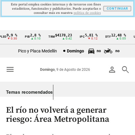
Este portal emplea cookies internas y de terceros con fines
estadísticos, funcionales y publicitarios. Puede aceptarlas o
CONTINUAR
consultar más en nuestra
politica de cookies
9,9 %
2,8 %
$4178,23
5,81 %
12,48 %
EO
PIB
TRM
IPC
DTF
UV
Cintillo
▼ 0.30
▲ 0.10
▲ 0.42
▼ 0.12
▲ 0.05
de
Pico y Placa Medellín
Domingo
no
no
indicadores
económicos
menu
person
search
Domingo
, 9 de Agosto de 2026
Colombia
Temas recomendados
El río no volverá a generar
riesgo: Área Metropolitana