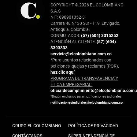
COPYRIGHT © 2026 EL COLOMBIANO
S.A.S
NIT: 890901352-3
Carrera 48 N° 30 Sur - 119, Envigado,
Antioquia, Colombia.
CONMUTADOR:
(57) (604) 3315252
ATENCIÓN AL CLIENTE:
(57) (604)
3393333
servicio@elcolombiano.com.co
*Para asuntos relacionados con
peticiones, quejas y reclamos (PQR),
haz clic aquí
PROGRAMA DE TRANSPARENCIA Y
ÉTICA EMPRESARIAL:
oficialdecumplimiento@elcolombiano.com.
*Buzón exclusivo para notificaciones judiciales:
notificacionesjudiciales@elcolombiano.com.co
GRUPO EL COLOMBIANO
POLÍTICA DE PRIVACIDAD
CONTÁCTANOS
SUPERINTENDENCIA DE