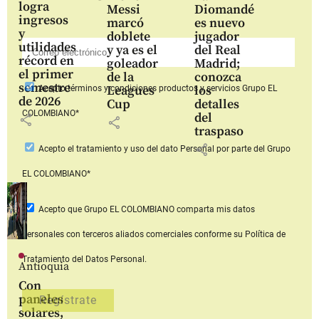
logra
Messi
Diomandé
ingresos
marcó
es nuevo
y
doblete
jugador
utilidades
y ya es el
del Real
récord en
goleador
Madrid;
el primer
de la
conozca
semestre
Leagues
los
Acepto
términos y condiciones productos y servicios
Grupo EL
de 2026
Cup
detalles
COLOMBIANO*
del
share
share
traspaso
share
Acepto
el tratamiento y uso del dato Personal
por parte del Grupo
EL COLOMBIANO*
Acepto que Grupo EL COLOMBIANO
comparta mis datos
personales con terceros aliados comerciales
conforme su Política de
Tratamiento del Datos Personal.
Antioquia
Con
paneles
solares,