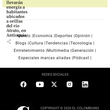
llevarán
energía a
habitantes
ubicados
a orillas
del río
Atrato, en
Antioquia
Mundo
Economía
Deportes
Opinión
share
Blogs
Cultura
Tendencias
Tecnología
Entretenimiento
Multimedia
Generación
Especiales marcas aliadas
Pódcast
REDES SOCIALES
COPYRIGHT © 2026 EL COLOMBIANO