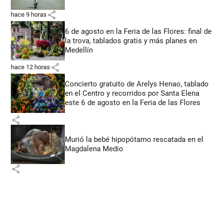
share
hace 9 horas
6 de agosto en la Feria de las Flores: final de
la trova, tablados gratis y más planes en
Medellín
share
hace 12 horas
Concierto gratuito de Arelys Henao, tablado
en el Centro y recorridos por Santa Elena
este 6 de agosto en la Feria de las Flores
share
Murió la bebé hipopótamo rescatada en el
Magdalena Medio
share