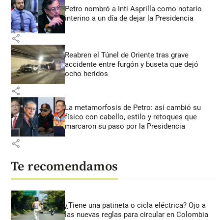
Petro nombró a Inti Asprilla como notario
interino a un día de dejar la Presidencia
share
Reabren el Túnel de Oriente tras grave
accidente entre furgón y buseta que dejó
ocho heridos
share
La metamorfosis de Petro: así cambió su
físico con cabello, estilo y retoques que
marcaron su paso por la Presidencia
share
Te recomendamos
¿Tiene una patineta o cicla eléctrica? Ojo a
las nuevas reglas para circular en Colombia