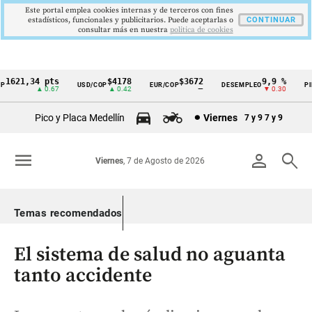
Este portal emplea cookies internas y de terceros con fines
estadísticos, funcionales y publicitarios. Puede aceptarlas o
CONTINUAR
consultar más en nuestra
politica de cookies
621,34 pts
$4178
$3672
9,9 %
2
USD/COP
EUR/COP
DESEMPLEO
PIB
Cintillo
▲ 0.67
▲ 0.42
—
▼ 0.30
▲
de
Pico y Placa Medellín
Viernes
7 y 9
7 y 9
indicadores
económicos
menu
person
search
Viernes
, 7 de Agosto de 2026
Colombia
Temas recomendados
El sistema de salud no aguanta
tanto accidente